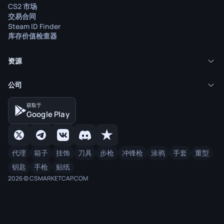
CS2 市场
交易合同
Steam ID Finder
库存价值检查器
资源
公司
获取于
Google Play
代理
箱子
挂饰
刀具
步枪
冲锋枪
涂鸦
手套
重型
钥匙
手枪
贴纸
2026 © CSMARKETCAP.COM