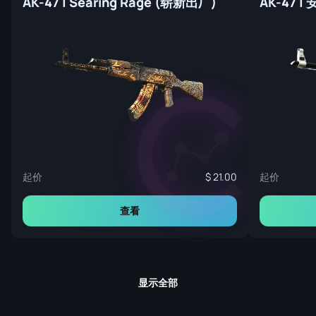
AK-47 | Searing Rage (崭新出厂)
AK-47 
起价
起价
21.00
查看
显示全部