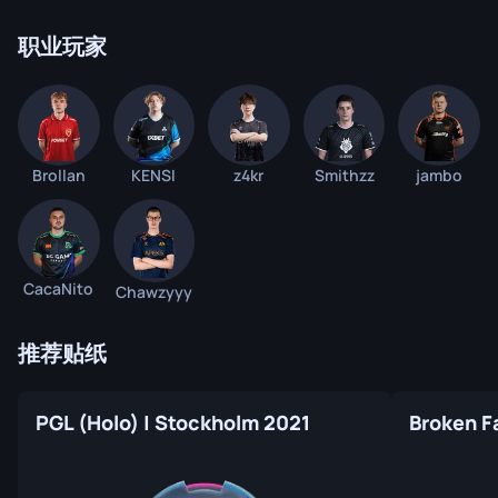
职业玩家
Brollan
KENSI
z4kr
Smithzz
jambo
CacaNito
Chawzyyy
推荐贴纸
PGL (Holo) | Stockholm 2021
Broken F