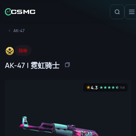
AK-47
隐秘
AK-47 | 霓虹骑士
4.3
★
★
★
★
★
☆
★
748