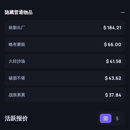
隐藏普通物品
184.21
崭新出厂
66.00
略有磨损
41.58
久经沙场
43.62
破损不堪
37.84
战痕累累
活跃报价