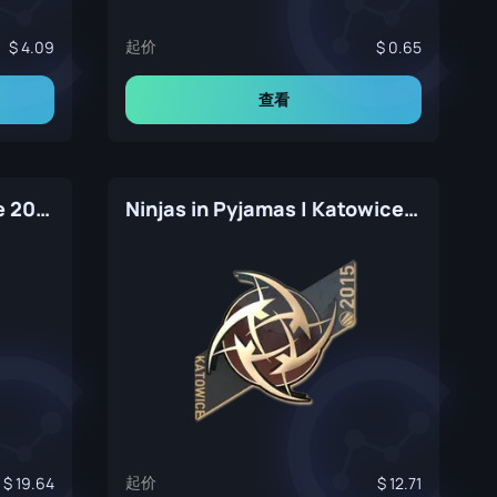
起价
4.09
0.65
查看
Natus Vincere | Katowice 2015
Ninjas in Pyjamas | Katowice 2015
起价
19.64
12.71