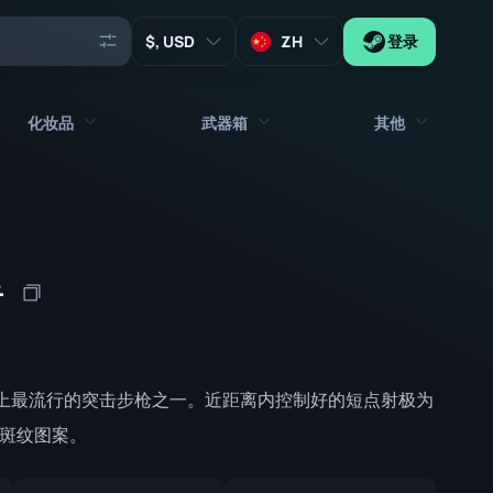
, USD
ZH
登录
化妆品
武器箱
其他
代理
所有饰品
所有武器箱
钥匙
贴纸
箱子
工具
者
武器挂饰
板条箱
收藏品
涂鸦
签名胶囊
Zeus x27
音乐包
补丁胶囊
是世上最流行的突击步枪之一。近距离内控制好的短点射极为
补丁
贴纸胶囊
了斑纹图案。
音乐包盒