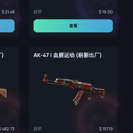
起价
21.48
19.00
查看
厂)
AK-47 | 血腥运动 (崭新出厂)
起价
482.73
157.19