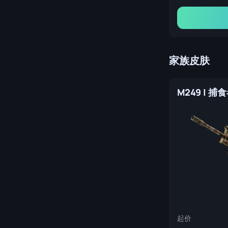
家族皮肤
M249 | 捕
起价