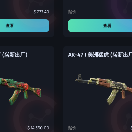
起价
277.40
查看
查看
野荷 (崭新出厂)
AK-47 | 美洲猛虎 (崭新出
起价
14 350.00