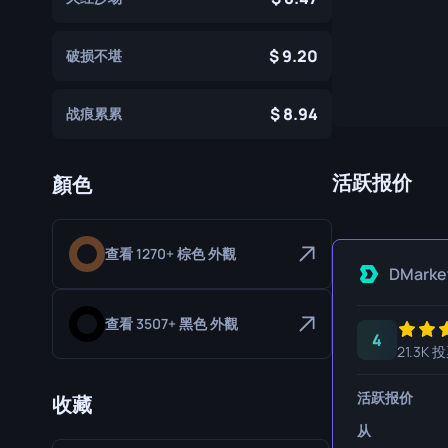
专家手套
屠宰刀
9.20
破损不堪
运动手套
猎人刀
爪刀
8.94
战痕累累
库克利刀
M9 刺刀
活跃报价
顏色
折刀
查看 1270+ 棕色 外觀
游牧刀
DMarke
伞绳刀
查看 3507+ 黑色 外觀
影子匕首
4
21.3K 
骷髅刀
活跃报价
收藏
匕首
从