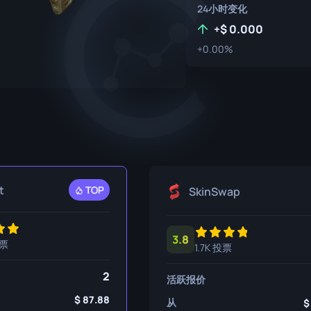
24小时变化
P250
M4A1-S
UMP-45
+
0.000
R8 左轮手枪
M4A4
+0.00%
Tec-9
SCAR-20
USP-S
SG 553
SSG 08
t
TOP
SkinSwap
3.8
投票
1.7K 投票
2
活跃报价
87.88
从