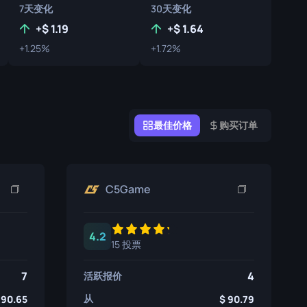
7天变化
30天变化
涂鸦盒子
+
1.19
+
1.64
纪念品
+1.25%
+1.72%
纪念品亮点
徽章
最佳价格
购买订单
C5Game
4.2
15 投票
7
4
活跃报价
从
90.65
90.79