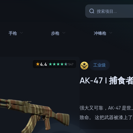
手枪
步枪
冲锋枪
具
所有手枪
所有步枪
所有冲锋枪
4.4
★
★
★
★
★
☆
★
547
工业级
CZ75 自动
AK-47
MAC-10
AK-47 | 捕食
沙漠之鹰
AUG
MP5-SD
双持贝瑞塔
AWP
MP7
Five-SeveN
FAMAS
MP9
强大又可靠，AK-47 
Glock-18
G3SG1
P90
致命。 这把武器被漆上
加利尔 AR
PP-野牛
P2000