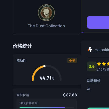
生存刀
鹰爪刀
熊刀
The Dust Collection
价格统计
Haloski
流动性
中等
3.6
243 投
44.71
%
活跃报价
从
87.88
当前价格
90天价格区间