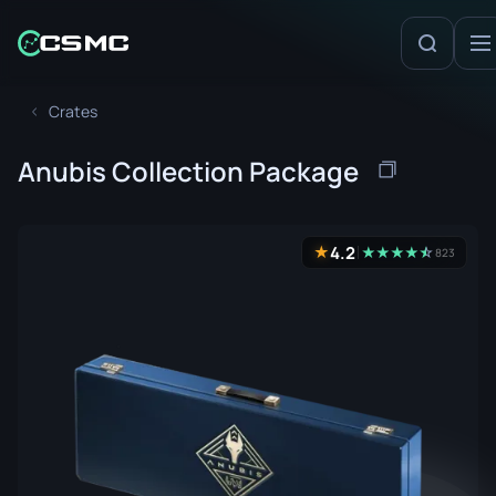
Crates
Anubis Collection Package
4.2
★
★
★
★
★
☆
★
823