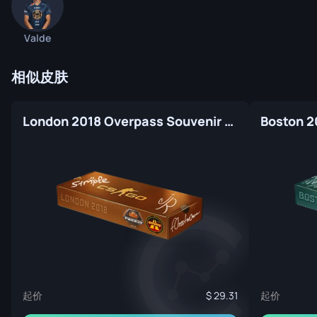
Valde
相似皮肤
London 2018 Overpass Souvenir Package
起价
起价
29.31