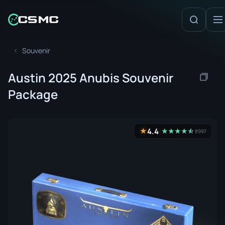
Souvenir
Austin 2025 Anubis Souvenir
Package
4.4
★
★
★
★
★
☆
★
8997