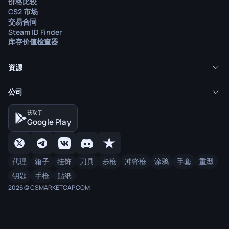
价格比较
CS2 市场
交易合同
Steam ID Finder
库存价值检查器
资源
公司
获取于
Google Play
代理
箱子
挂饰
刀具
步枪
冲锋枪
涂鸦
手套
重型
钥匙
手枪
贴纸
2026 © CSMARKETCAP.COM