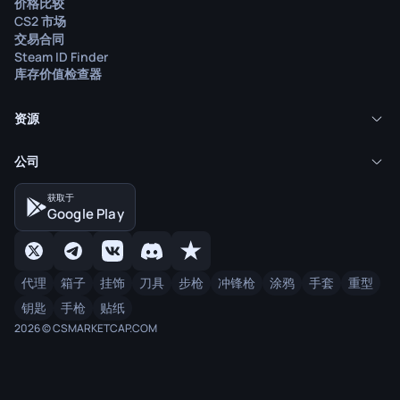
价格比较
CS2 市场
交易合同
Steam ID Finder
库存价值检查器
资源
公司
获取于
Google Play
代理
箱子
挂饰
刀具
步枪
冲锋枪
涂鸦
手套
重型
钥匙
手枪
贴纸
2026 © CSMARKETCAP.COM