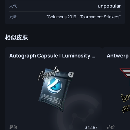
unpopular
人气
更新
"Columbus 2016 – Tournament Stickers"
相似皮肤
Autograph Capsule | Luminosity Gaming | Cologne 2015
起价
起价
12.97