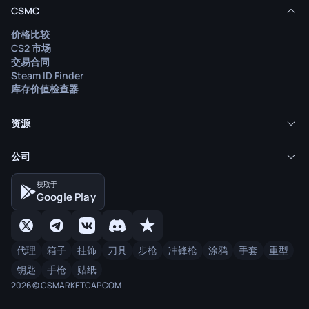
CSMC
价格比较
CS2 市场
交易合同
Steam ID Finder
库存价值检查器
资源
公司
获取于
Google Play
代理
箱子
挂饰
刀具
步枪
冲锋枪
涂鸦
手套
重型
钥匙
手枪
贴纸
2026 © CSMARKETCAP.COM