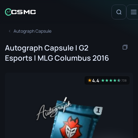
Autograph Capsule
Autograph Capsule | G2
Esports | MLG Columbus 2016
4.4
★
★
★
★
★
☆
★
738