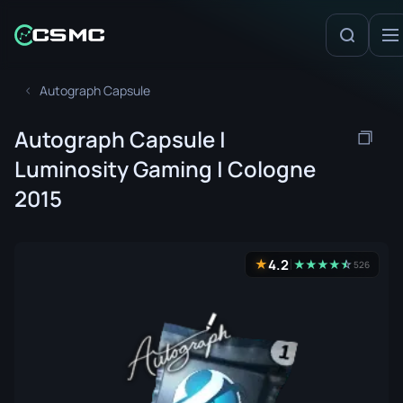
Autograph Capsule
Autograph Capsule |
Luminosity Gaming | Cologne
2015
4.2
★
★
★
★
★
☆
★
526