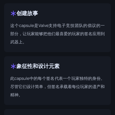
创建故事
这个capsule是Valve支持电子竞技团队的倡议的一
部分，让玩家能够把他们最喜爱的玩家的签名应用到
武器上。
象征性和设计元素
此capsule中的每个签名代表一个玩家独特的身份。
尽管它们设计简单，但签名承载着每位玩家的遗产和
精神。