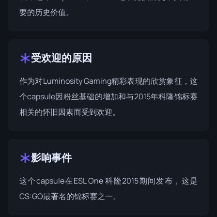
要的历史价值。
受欢迎的原因
作为对Luminosity Gaming精彩表现的欣赏象征，这
个capsule因粉丝基础的增加和与2015年科隆锦标赛
相关的怀旧因素而受到欢迎。
影响事件
这个capsule在
ESL One 科隆2015
期间发布，这是
CS:GO最著名的锦标赛之一。