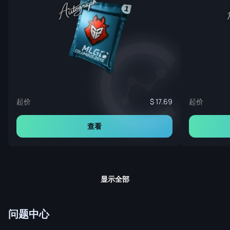
起价
起价
17.69
查看
显示全部
问题中心