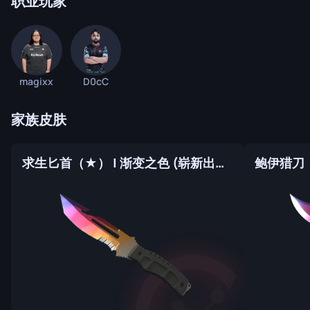
职业玩家
magixx
D0cC
家族皮肤
求生匕首（★） | 渐变之色 (崭新出厂)