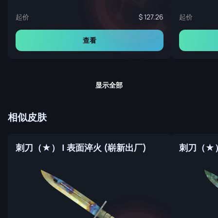
起价
起价
127.26
查看
显示全部
相似皮肤
刺刀（★） | 表面淬火 (崭新出厂)
刺刀（★）