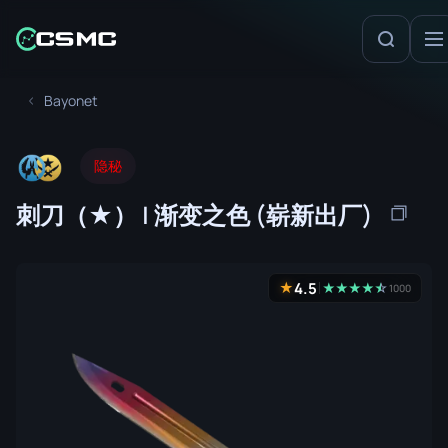
Bayonet
隐秘
刺刀（★） | 渐变之色 (崭新出厂)
4.5
★
★
★
★
★
☆
★
1000