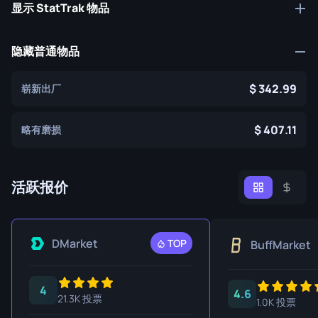
显示 StatTrak 物品
隐藏普通物品
342.99
崭新出厂
407.11
略有磨损
活跃报价
DMarket
TOP
BuffMarket
4
4.6
21.3K 投票
1.0K 投票