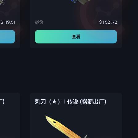
起价
119.51
1 521.72
查看
厂)
刺刀（★） | 传说 (崭新出厂)