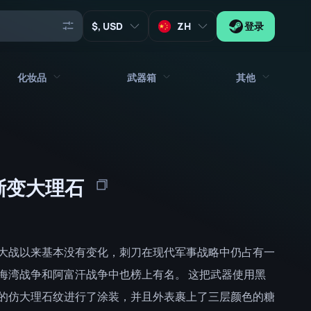
, USD
ZH
登录
化妆品
武器箱
其他
代理
所有饰品
所有武器箱
钥匙
贴纸
箱子
工具
 渐变大理石
武器挂饰
板条箱
收藏品
涂鸦
签名胶囊
Zeus x27
音乐包
补丁胶囊
大战以来基本没有变化，刺刀在现代军事战略中仍占有一
补丁
贴纸胶囊
海湾战争和阿富汗战争中也榜上有名。 这把武器使用黑
的仿大理石纹进行了涂装，并且外表裹上了三层颜色的糖
音乐包盒