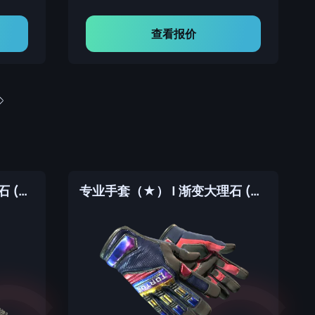
查看报价
系绳匕首（★） | 渐变大理石 (崭新出厂)
专业手套（★） | 渐变大理石 (崭新出厂)