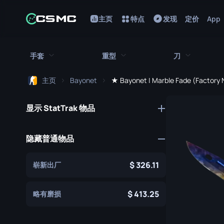
主页
特点
发现
定价
App
手套
重型
刀
主页
Bayonet
★ Bayonet | Marble Fade (Factory
所有手套
所有重型武器
所有刀
显示 StatTrak 物品
猎犬手套
刺刀
M249
折断的牙齿手套
鲍伊刀
MAG-7
隐藏普通物品
驾驶手套
蝴蝶刀
Negev
326.11
崭新出厂
手包
经典刀
Nova
九头蛇手套
锯短型霰弹枪
弯刀
413.25
略有磨损
摩托车手套
翻转刀
XM1014