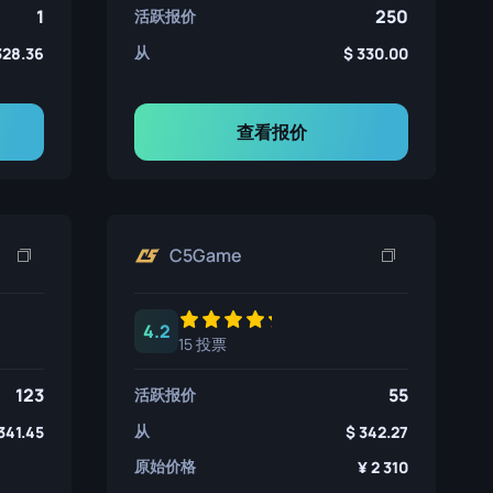
1
250
活跃报价
从
328.36
330.00
查看报价
C5Game
4.2
15 投票
123
55
活跃报价
从
341.45
342.27
原始价格
2 310