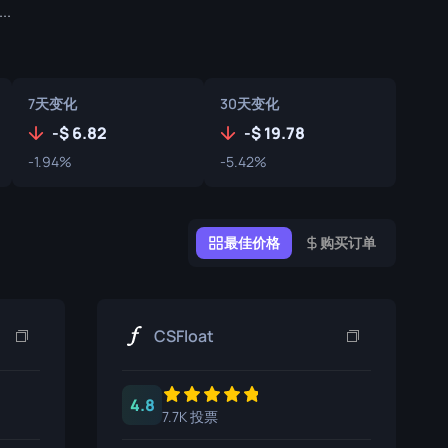
.
涂鸦盒子
纪念品
纪念品亮点
7天变化
30天变化
-
6.82
-
19.78
徽章
-1.94%
-5.42%
最佳价格
购买订单
CSFloat
4.8
7.7K 投票