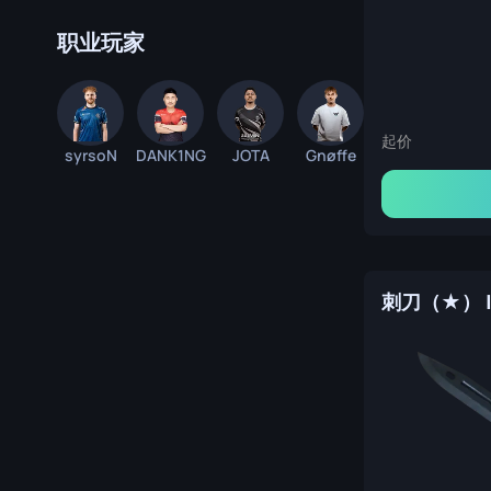
职业玩家
起价
syrsoN
DANK1NG
JOTA
Gnøffe
刺刀（★） |