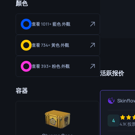
顏色
专家手套
屠宰刀
运动手套
猎人刀
查看 1011+ 藍色 外觀
爪刀
库克利刀
查看 734+ 黃色 外觀
M9 刺刀
折刀
查看 393+ 粉色 外觀
活跃报价
游牧刀
容器
伞绳刀
Skinflo
影子匕首
骷髅刀
4
4.1K 投
匕首