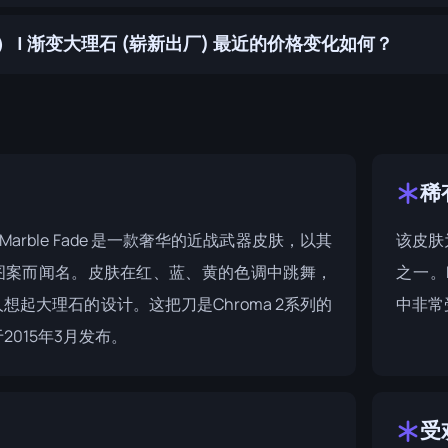
 | 渐变大理石 (崭新出厂) 最近的价格变化如何？
稀
t | Marble Fade 是一款奢华的近战武器皮肤，以其
该皮肤
图案而闻名。皮肤在红、蓝、黄的色调中跳舞，
之一。M
人想起大理石的设计。这把刀是
Chroma 2系列
的
中非常
2015年3月发布。
受