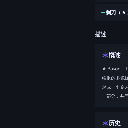
刺刀（★）
描述
概述
★ Bayone
耀眼的多色
形成一个令
一部分，并于
历史