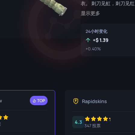
衣。 刺刀见虹，刺刀见红..
P250
M4A1-S
UMP-45
显示更多
R8 左轮手枪
M4A4
Tec-9
SCAR-20
24小时变化
+
1.39
USP-S
SG 553
+0.40%
SSG 08
w
TOP
Rapidskins
4.3
票
347 投票