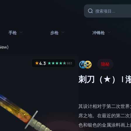
手枪
步枪
冲锋枪
 New)
具
所有手枪
所有步枪
所有冲锋枪
4.3
★
★
★
★
★
☆
★
883
隐秘
CZ75 自动
AK-47
MAC-10
刺刀（★） |
沙漠之鹰
AUG
MP5-SD
双持贝瑞塔
AWP
MP7
Five-SeveN
FAMAS
MP9
其设计相对于第二次世界
Glock-18
G3SG1
P90
席之地。在最近的第二次
色和银色的金属涂料画上
加利尔 AR
PP-野牛
P2000