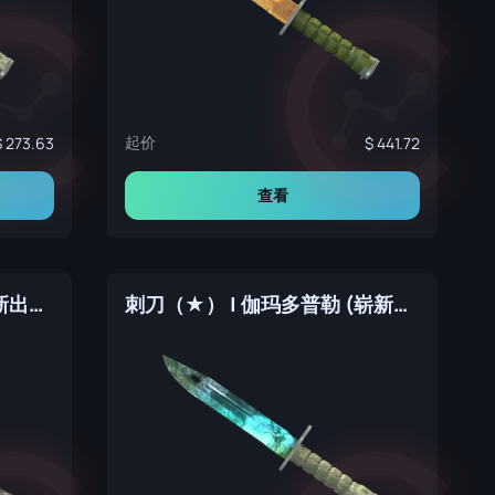
起价
273.63
441.72
查看
刺刀（★） | 枯焦之色 (崭新出厂)
刺刀（★） | 伽玛多普勒 (崭新出厂)