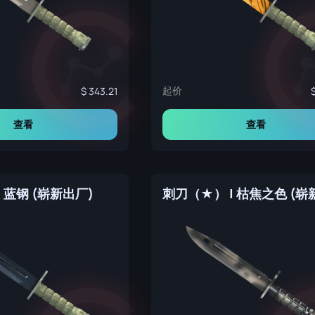
起价
343.21
查看
查看
 蓝钢 (崭新出厂)