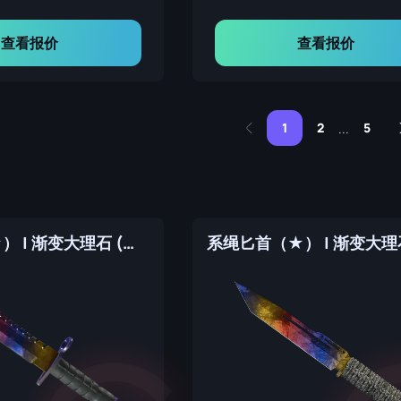
查看报价
查看报价
1
2
5
...
M9 刺刀（★） | 渐变大理石 (崭新出厂)