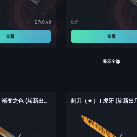
起价
745.49
查看
查看
显示全部
刺刀（★） | 渐变之色 (崭新出厂)
刺刀（★） | 虎牙 (崭新出