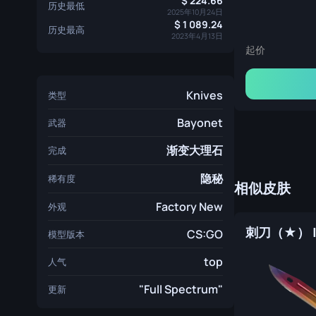
224.66
历史最低
2025年10月24日
1 089.24
历史最高
2023年4月13日
起价
Knives
类型
Bayonet
武器
渐变大理石
完成
隐秘
稀有度
相似皮肤
Factory New
外观
CS:GO
模型版本
top
人气
"Full Spectrum"
更新