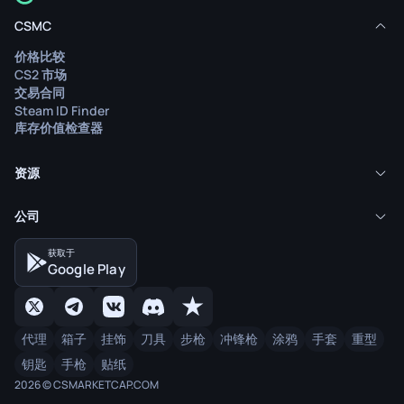
CSMC
价格比较
CS2 市场
交易合同
Steam ID Finder
库存价值检查器
资源
公司
获取于
Google Play
代理
箱子
挂饰
刀具
步枪
冲锋枪
涂鸦
手套
重型
钥匙
手枪
贴纸
2026 © CSMARKETCAP.COM