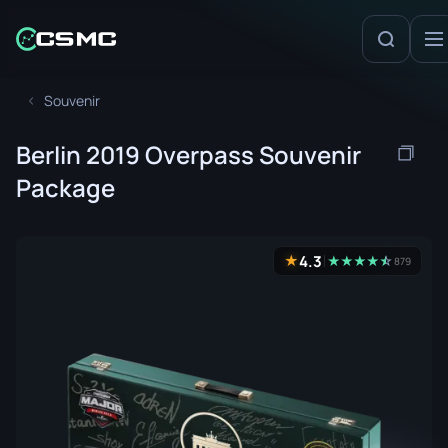
Souvenir
Berlin 2019 Overpass Souvenir
Package
4.3
★
★
★
★
★
☆
★
879