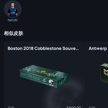
tenzki
相似皮肤
Boston 2018 Cobblestone Souvenir Package
起价
起价
600.00