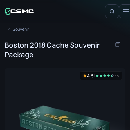
Souvenir
Boston 2018 Cache Souvenir
Package
4.5
★
★
★
★
★
☆
★
677