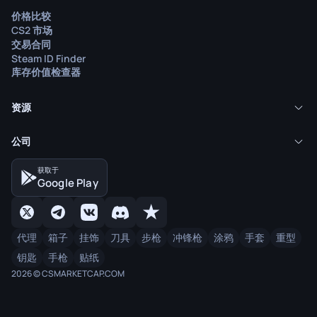
价格比较
CS2 市场
交易合同
Steam ID Finder
库存价值检查器
资源
公司
获取于
Google Play
代理
箱子
挂饰
刀具
步枪
冲锋枪
涂鸦
手套
重型
钥匙
手枪
贴纸
2026 © CSMARKETCAP.COM