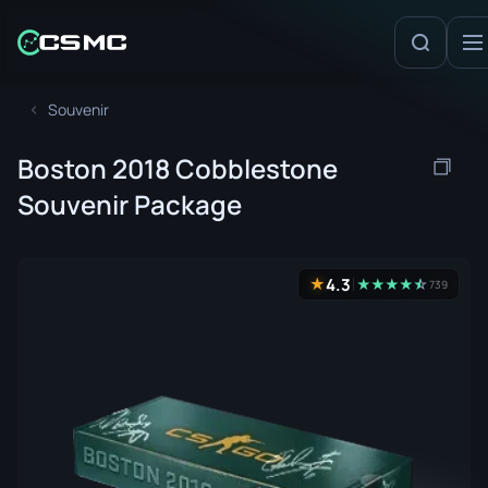
Souvenir
Boston 2018 Cobblestone
Souvenir Package
4.3
★
★
★
★
★
☆
★
739