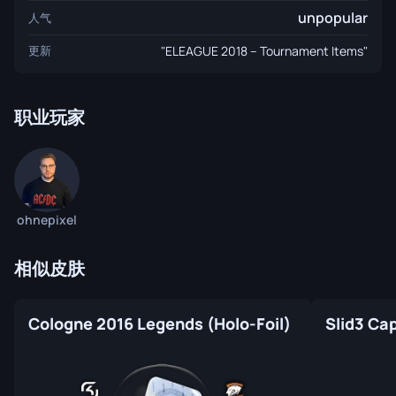
unpopular
人气
更新
"ELEAGUE 2018 – Tournament Items"
职业玩家
ohnepixel
相似皮肤
Cologne 2016 Legends (Holo-Foil)
Slid3 Ca