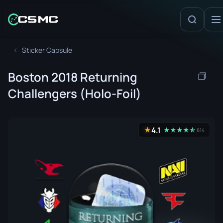
Sticker Capsule
Boston 2018 Returning
Challengers (Holo-Foil)
4.1
★
★
★
★
★
☆
★
614