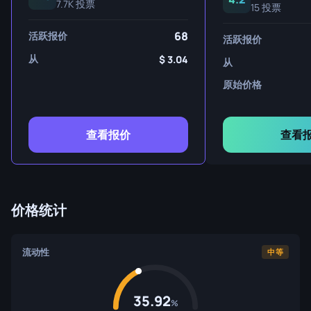
7.7K 投票
15 投票
68
活跃报价
活跃报价
从
3.04
从
原始价格
查看报价
查看
价格统计
流动性
中等
35.92
%