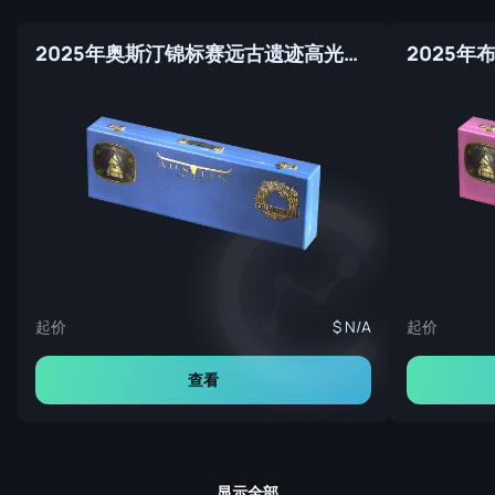
2025年奥斯汀锦标赛远古遗迹高光纪念包
起价
起价
N/A
查看
显示全部