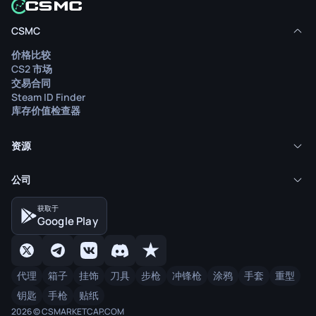
CSMC
价格比较
CS2 市场
交易合同
Steam ID Finder
库存价值检查器
资源
公司
获取于
Google Play
代理
箱子
挂饰
刀具
步枪
冲锋枪
涂鸦
手套
重型
钥匙
手枪
贴纸
2026 © CSMARKETCAP.COM