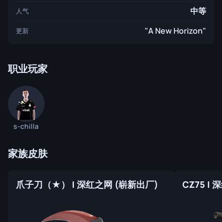
中等
人气
"A New Horizon"
更新
职业玩家
s-chilla
家族皮肤
爪子刀（★） | 深红之网 (崭新出厂)
CZ75 |