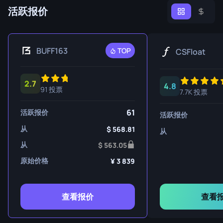
活跃报价
BUFF163
TOP
CSFloat
2.7
4.8
91 投票
7.7K 投票
61
活跃报价
活跃报价
从
568.81
从
从
563.05
原始价格
3 839
查看报价
查看