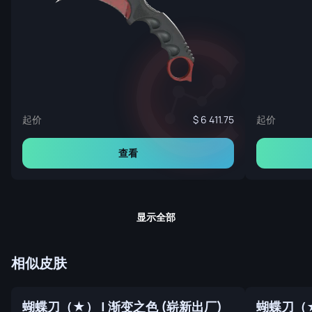
起价
起价
6 411.75
查看
显示全部
相似皮肤
蝴蝶刀（★） | 渐变之色 (崭新出厂)