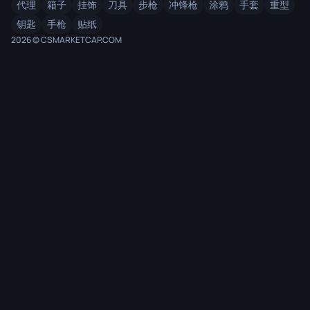
代理
箱子
挂饰
刀具
步枪
冲锋枪
涂鸦
手套
重型
钥匙
手枪
贴纸
2026 © CSMARKETCAP.COM