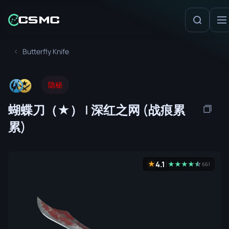
Butterfly Knife
隐秘
蝴蝶刀（★） | 深红之网 (战痕累
累)
4.1
★
★
★
★
★
☆
★
661