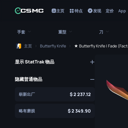
主页
特点
发现
定价
App
手套
重型
刀
主页
Butterfly Knife
★ Butterfly Knife | Fade (Fac
所有手套
所有重型武器
所有刀
显示 StatTrak 物品
猎犬手套
刺刀
M249
折断的牙齿手套
鲍伊刀
MAG-7
隐藏普通物品
驾驶手套
蝴蝶刀
Negev
2 237.12
崭新出厂
手包
经典刀
Nova
九头蛇手套
锯短型霰弹枪
弯刀
2 349.90
略有磨损
摩托车手套
翻转刀
XM1014