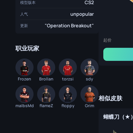
CS2
模型版本
unpopular
人气
"Operation Breakout"
更新
起价
职业玩家
Frozen
Brollan
torzsi
sdy
相似皮肤
malbsMd
flameZ
floppy
Grim