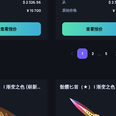
从
2 326.96
2 
原始价格
15 700
查看报价
查看报价
1
2
5
...
穿肠刀（★） | 渐变之色 (崭新出厂)