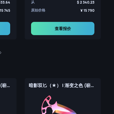
从
333.64
2 340.23
原始价格
15 745
15 790
查看报价
骷髅匕首（★） | 渐变之色 (崭新出厂)
暗影双匕（★） | 渐变之色 (崭新出厂)