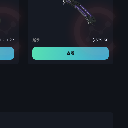
起价
1 210.22
679.50
查看