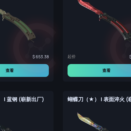
起价
653.38
查看
查看
| 蓝钢 (崭新出厂)