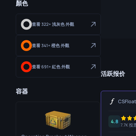
顏色
专家手套
屠宰刀
运动手套
猎人刀
查看 322+ 浅灰色 外觀
爪刀
库克利刀
查看 341+ 橙色 外觀
M9 刺刀
折刀
查看 691+ 紅色 外觀
活跃报价
游牧刀
容器
伞绳刀
CSFloa
影子匕首
骷髅刀
4.8
7.7K 投
匕首