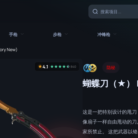
手枪
步枪
冲锋枪
tory New)
具
所有手枪
所有步枪
所有冲锋枪
4.1
★
★
★
★
★
☆
★
840
隐秘
CZ75 自动
AK-47
MAC-10
蝴蝶刀（★） |
沙漠之鹰
AUG
MP5-SD
双持贝瑞塔
AWP
MP7
Five-SeveN
FAMAS
MP9
这是一把特别设计的甩刀
Glock-18
G3SG1
P90
像扇子一样自由甩动的刀
家所禁止。 这把武器以
加利尔 AR
PP-野牛
P2000