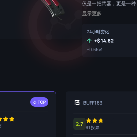
仅是一把武器，更是一种..
P250
M4A1-S
UMP-45
显示更多
R8 左轮手枪
M4A4
Tec-9
SCAR-20
24小时变化
+
14.82
USP-S
SG 553
+0.65%
SSG 08
t
TOP
BUFF163
2.7
票
91 投票