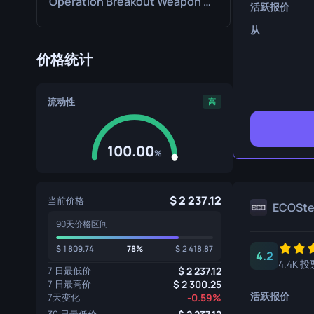
Operation Breakout Weapon Case
活跃报价
生存刀
从
鹰爪刀
价格统计
熊刀
流动性
高
100.00
%
2 237.12
当前价格
ECOSt
90天价格区间
1 809.74
78%
2 418.87
4.2
4.4K 投
7 日最低价
2 237.12
7 日最高价
2 300.25
活跃报价
7天变化
-0.59%