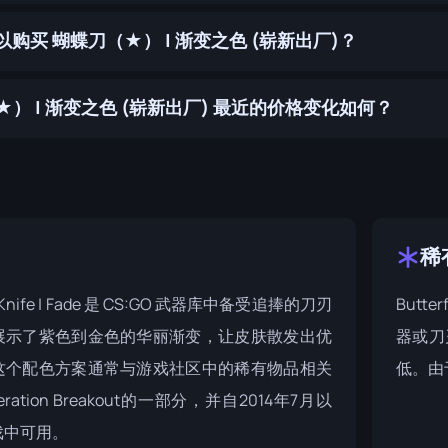
购买 蝴蝶刀（★） | 渐变之色 (崭新出厂)？
） | 渐变之色 (崭新出厂) 最近的价格变化如何？
稀
ly Knife | Fade 是 CS:GO 武器库中备受追捧的刀刃
Butter
展示了紫色到金色的华丽渐变，让皮肤散发出优
器或刀
这个配色方案通常与游戏社区中的稀有物品相关
低。由
ration Breakout
的一部分，并自2014年7月以
戏中可用。