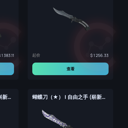
起价
1 383.11
1 256.33
查看
蝴蝶刀（★） | 表面淬火 (崭新出厂)
蝴蝶刀（★） | 自由之手 (崭新出厂)