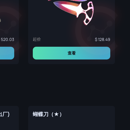
起价
520.03
128.49
查看
出厂)
蝴蝶刀（★）