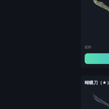
起价
蝴蝶刀（★） 