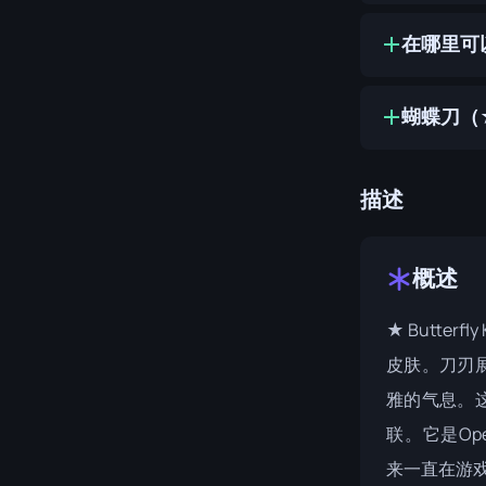
在哪里可以
蝴蝶刀（★
描述
概述
★ Butterf
皮肤。刀刃
雅的气息。
联。它是
Ope
来一直在游