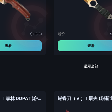
起价
118.81
查看
查看
显示全部
蝴蝶刀（★） | 森林 DDPAT (崭新出厂)
蝴蝶刀（★） | 屠夫 (崭新