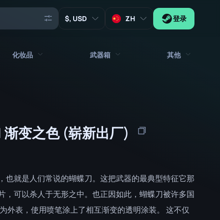
, USD
ZH
登录
化妆品
武器箱
其他
代理
所有饰品
所有武器箱
钥匙
贴纸
箱子
工具
 渐变之色 (崭新出厂)
武器挂饰
板条箱
收藏品
涂鸦
签名胶囊
Zeus x27
音乐包
补丁胶囊
，也就是人们常说的蝴蝶刀。这把武器的最典型特征它那
补丁
贴纸胶囊
片，可以杀人于无形之中。也正因如此，蝴蝶刀被许多国
铬为外表，使用喷笔涂上了相互渐变的透明涂装。 这不仅
音乐包盒