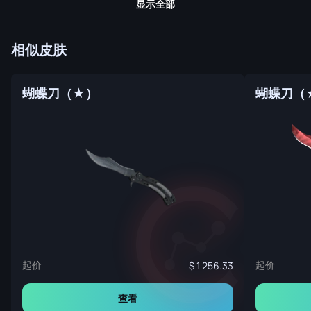
显示全部
相似皮肤
蝴蝶刀（★）
蝴蝶刀（★
起价
起价
1 256.33
查看