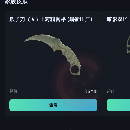
家族皮肤
爪子刀（★） | 狩猎网格 (崭新出厂)
起价
起价
571.18
查看