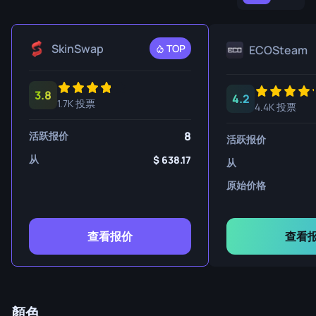
SkinSwap
TOP
ECOSteam
3.8
4.2
1.7K 投票
4.4K 投票
8
活跃报价
活跃报价
从
638.17
从
原始价格
查看报价
查看
顏色