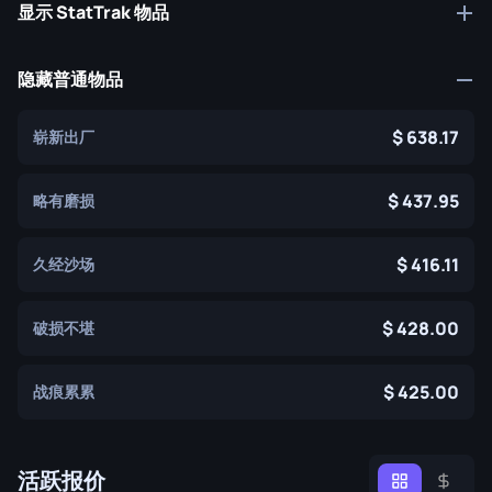
显示 StatTrak 物品
隐藏普通物品
638.17
崭新出厂
437.95
略有磨损
416.11
久经沙场
428.00
破损不堪
425.00
战痕累累
活跃报价