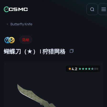
Butterfly Knife
隐秘
蝴蝶刀（★） | 狩猎网格
4.2
★
★
★
★
★
☆
★
819