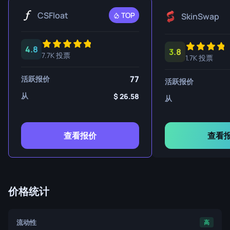
CSFloat
TOP
SkinSwap
4.8
3.8
7.7K 投票
1.7K 投票
77
活跃报价
活跃报价
从
26.58
从
查看报价
查看
价格统计
流动性
高