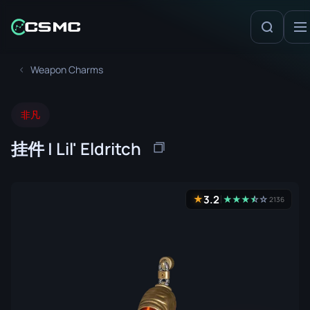
Weapon Charms
非凡
挂件 | Lil' Eldritch
3.2
★
★
★
★
☆
★
☆
2136