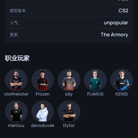
CS2
模型版本
unpopular
人气
The Armory
更新
职业玩家
olofmeister
Frozen
sdy
FL4MUS
KENSI
mantuu
devoduvek
Dytor