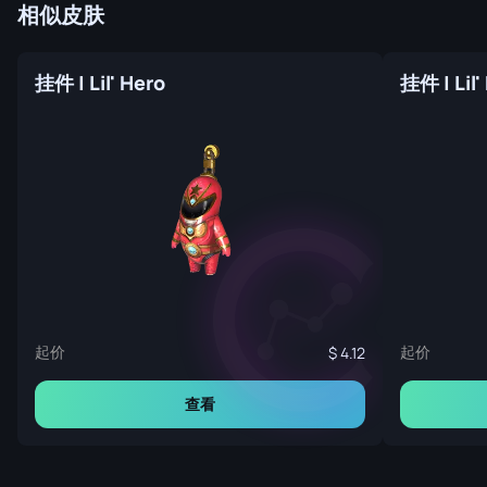
相似皮肤
挂件 | Lil' Hero
挂件 | Lil'
起价
起价
4.12
查看