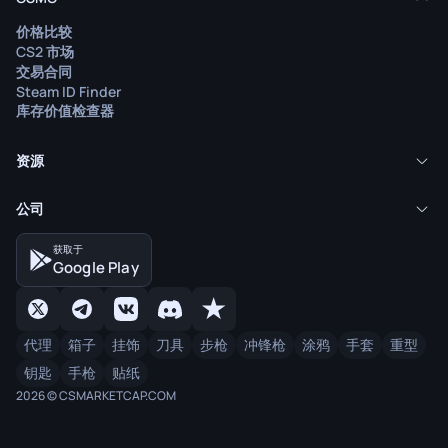
价格比较
CS2 市场
交易合同
Steam ID Finder
库存价值检查器
资源
公司
获取于
Google Play
代理
箱子
挂饰
刀具
步枪
冲锋枪
涂鸦
手套
重型
钥匙
手枪
贴纸
2026 © CSMARKETCAP.COM