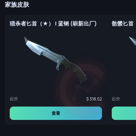
家族皮肤
猎杀者匕首（★） | 蓝钢 (崭新出厂)
骷髅匕首（
起价
起价
318.52
查看