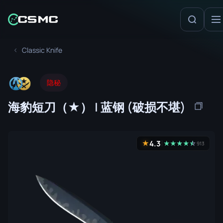
Classic Knife
隐秘
海豹短刀（★） | 蓝钢 (破损不堪)
4.3
★
★
★
★
★
☆
★
913