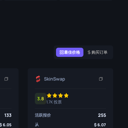
涂鸦盒子
纪念品
纪念品亮点
徽章
最佳价格
购买订单
SkinSwap
3.8
1.7K 投票
133
255
活跃报价
从
6.05
6.07