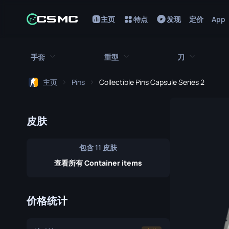
主页
特点
发现
定价
App
手套
重型
刀
主页
Pins
Collectible Pins Capsule Series 2
所有手套
所有重型武器
所有刀
猎犬手套
刺刀
M249
皮肤
折断的牙齿手套
鲍伊刀
MAG-7
包含 11 皮肤
驾驶手套
蝴蝶刀
Negev
查看所有 Container items
手包
经典刀
Nova
九头蛇手套
锯短型霰弹枪
弯刀
价格统计
摩托车手套
翻转刀
XM1014