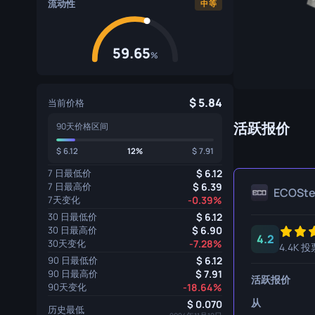
流动性
中等
专家手套
屠宰刀
运动手套
猎人刀
59.65
%
爪刀
库克利刀
5.84
当前价格
M9 刺刀
活跃报价
90天价格区间
6.12
12%
7.91
折刀
7 日最低价
6.12
游牧刀
7 日最高价
6.39
ECOSt
7天变化
-0.39%
伞绳刀
30 日最低价
6.12
30 日最高价
6.90
影子匕首
4.2
30天变化
-7.28%
4.4K 投
90 日最低价
6.12
骷髅刀
90 日最高价
7.91
活跃报价
90天变化
-18.64%
匕首
从
0.070
历史最低