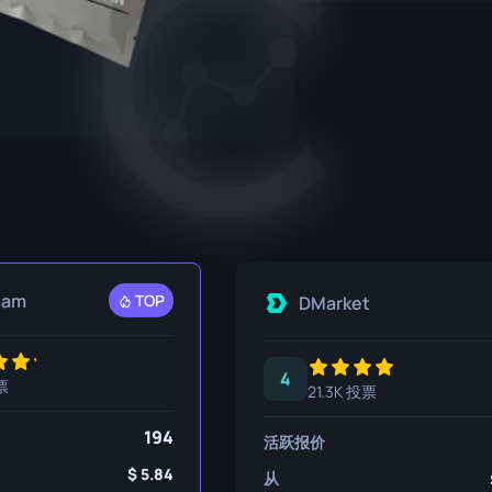
P250
M4A1-S
UMP-45
R8 左轮手枪
M4A4
Tec-9
SCAR-20
USP-S
SG 553
SSG 08
eam
TOP
DMarket
4
票
21.3K 投票
194
活跃报价
5.84
从