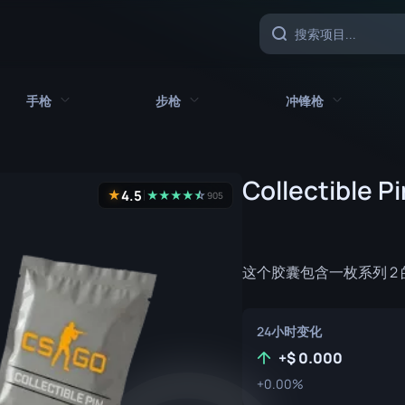
手枪
步枪
冲锋枪
具
所有手枪
所有步枪
所有冲锋枪
Collectible P
4.5
★
★
★
★
★
☆
★
905
CZ75 自动
AK-47
MAC-10
沙漠之鹰
AUG
MP5-SD
这个胶囊包含一枚系列 
双持贝瑞塔
AWP
MP7
Five-SeveN
FAMAS
MP9
24小时变化
Glock-18
G3SG1
P90
+
0.000
+0.00%
加利尔 AR
PP-野牛
P2000