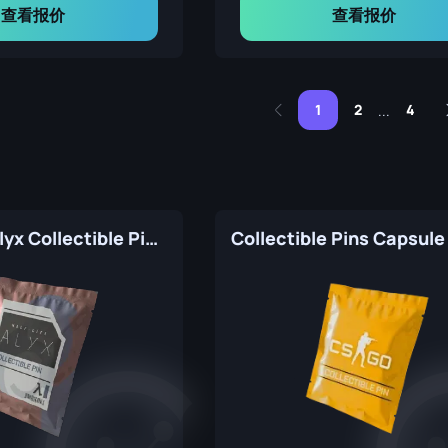
查看报价
查看报价
1
2
4
...
Half-Life: Alyx Collectible Pins Capsule