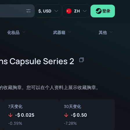
, USD
ZH
登录
化妆品
武器箱
其他
代理
所有饰品
所有武器箱
ins Capsule Series 2
钥匙
贴纸
箱子
工具
武器挂饰
板条箱
收藏品
2 的收藏胸章。您可以在个人资料上展示收藏胸章。
涂鸦
签名胶囊
Zeus x27
音乐包
补丁胶囊
7天变化
30天变化
补丁
贴纸胶囊
-
0.025
-
0.50
-0.39%
-7.28%
音乐包盒