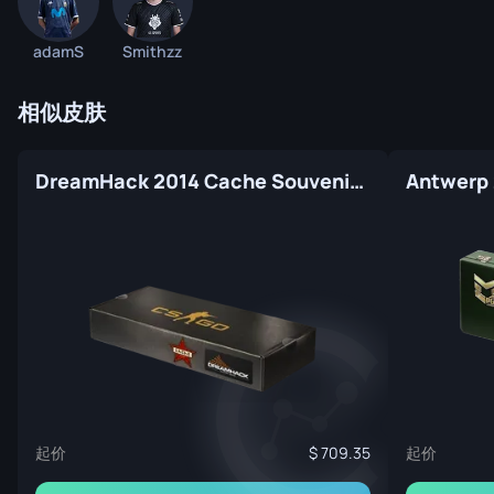
adamS
Smithzz
相似皮肤
DreamHack 2014 Cache Souvenir Package
起价
起价
709.35