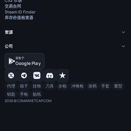
CS2 市场
交易合同
Steam ID Finder
库存价值检查器
资源
公司
获取于
Google Play
代理
箱子
挂饰
刀具
步枪
冲锋枪
涂鸦
手套
重型
钥匙
手枪
贴纸
2026 © CSMARKETCAP.COM