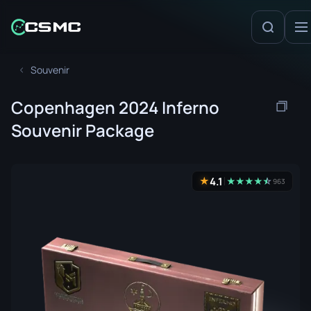
Souvenir
Copenhagen 2024 Inferno
Souvenir Package
4.1
★
★
★
★
★
☆
★
963