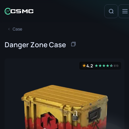
Case
Danger Zone Case
4.2
★
★
★
★
★
☆
★
819