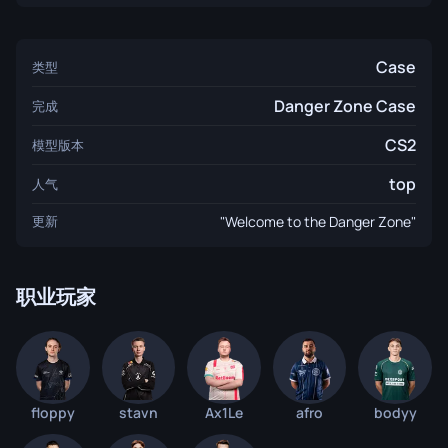
Case
类型
Danger Zone Case
完成
CS2
模型版本
top
人气
更新
"Welcome to the Danger Zone"
职业玩家
floppy
stavn
Ax1Le
afro
bodyy