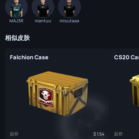
MAJ3R
mantuu
misutaaa
相似皮肤
Falchion Case
CS20 Ca
起价
起价
1.54