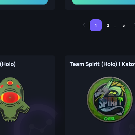
1
2
5
...
(Holo)