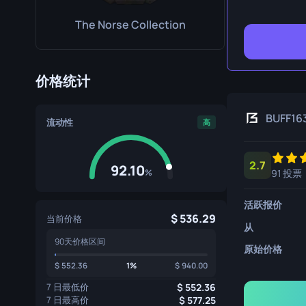
生存刀
The Norse Collection
鹰爪刀
熊刀
价格统计
BUFF16
流动性
高
2.7
92.10
%
91 投票
活跃报价
536.29
当前价格
从
90天价格区间
原始价格
552.36
1%
940.00
7 日最低价
552.36
7 日最高价
577.25