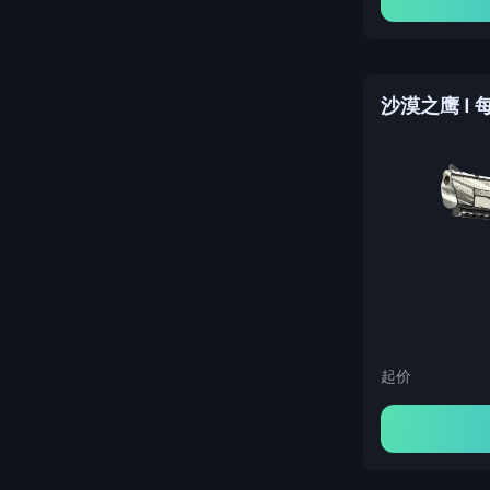
沙漠之鹰 | 
起价