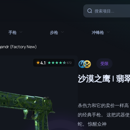
手枪
步枪
冲锋枪
gandr (Factory New)
具
所有手枪
所有步枪
所有冲锋枪
4.1
★
★
★
★
★
☆
★
672
受限
CZ75 自动
AK-47
MAC-10
沙漠之鹰 | 翡
沙漠之鹰
AUG
MP5-SD
双持贝瑞塔
AWP
MP7
Five-SeveN
FAMAS
MP9
杀伤力和它的卖价一样高
Glock-18
G3SG1
P90
的经典手枪。 这把武器
蛇。 惊醒众神
加利尔 AR
PP-野牛
P2000