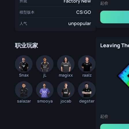
Factory New
外观
起价
CS:GO
模型版本
unpopular
人气
职业玩家
Leaving The
Snax
jL
magixx
raalz
salazar
smooya
jocab
degster
起价