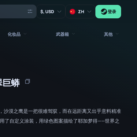
, USD
ZH
登录
化妆品
武器箱
其他
代理
所有饰品
所有武器箱
钥匙
贴纸
箱子
工具
翠巨蟒
武器挂饰
板条箱
收藏品
涂鸦
签名胶囊
Zeus x27
音乐包
补丁胶囊
，沙漠之鹰是一把很难驾驭，而在远距离又出乎意料精准
补丁
贴纸胶囊
使用了自定义涂装，用绿色图案描绘了耶加梦得——世界之
音乐包盒