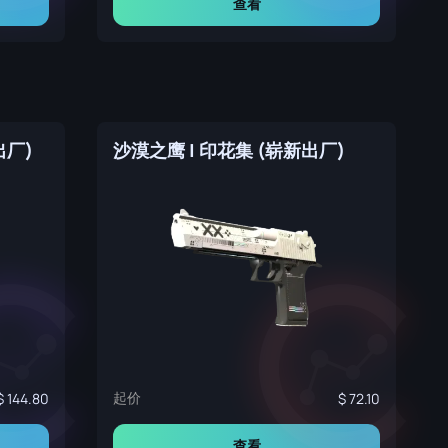
查看
出厂)
沙漠之鹰 | 印花集 (崭新出厂)
起价
144.80
72.10
查看