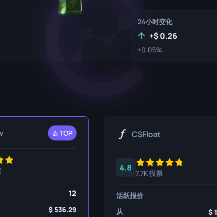
P250
M4A1-S
UMP-45
24小时变化
R8 左轮手枪
M4A4
+
0.26
Tec-9
SCAR-20
+0.05%
USP-S
SG 553
SSG 08
w
TOP
CSFloat
4.8
票
7.7K 投票
12
活跃报价
536.29
从