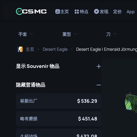
主页
特点
发现
定价
App
手套
重型
刀
主页
Desert Eagle
Desert Eagle | Emerald Jörmun
所有手套
所有重型武器
所有刀
显示 Souvenir 物品
猎犬手套
刺刀
M249
折断的牙齿手套
鲍伊刀
MAG-7
隐藏普通物品
驾驶手套
蝴蝶刀
Negev
536.29
崭新出厂
手包
经典刀
Nova
九头蛇手套
锯短型霰弹枪
弯刀
451.48
略有磨损
摩托车手套
翻转刀
XM1014
432.08
久经沙场