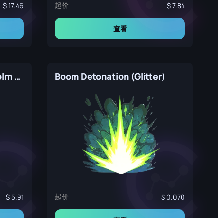
起价
17.46
7.84
查看
Entropiq (Holo) | Stockholm 2021
Boom Detonation (Glitter)
起价
5.91
0.070