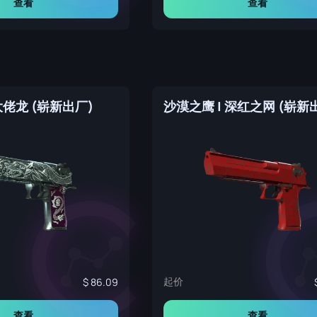
查看
查看
大佬龙 (崭新出厂)
沙漠之鹰 | 深红之网 (崭新
起价
86.09
查看
查看