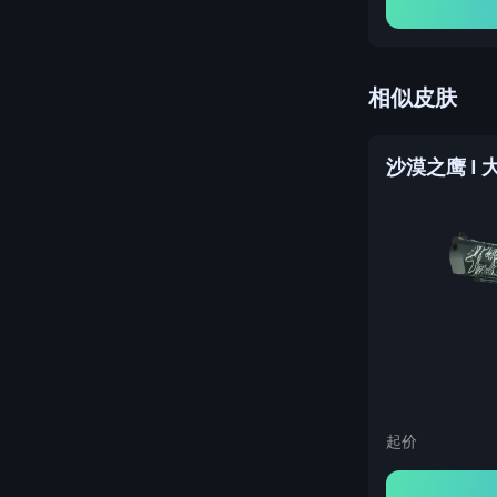
相似皮肤
沙漠之鹰 | 
起价