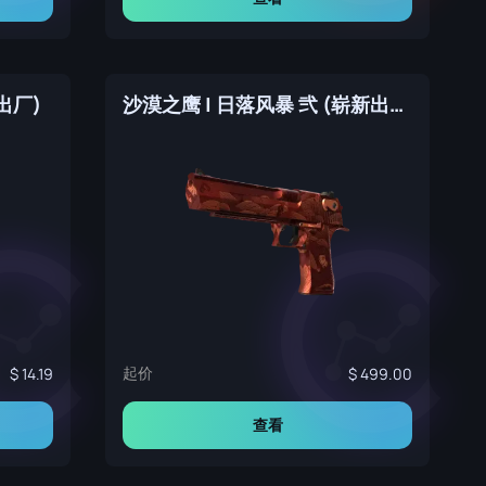
新出厂)
沙漠之鹰 | 日落风暴 弐 (崭新出厂)
起价
14.19
499.00
查看