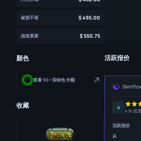
专家手套
屠宰刀
495.00
破损不堪
运动手套
猎人刀
爪刀
550.75
战痕累累
库克利刀
M9 刺刀
活跃报价
顏色
折刀
查看 96+ 深绿色 外觀
游牧刀
Skinflo
伞绳刀
收藏
影子匕首
4
4.1K 投
骷髅刀
活跃报价
匕首
从