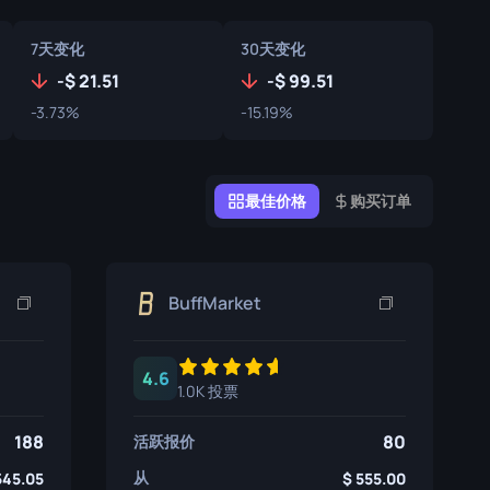
涂鸦盒子
7天变化
30天变化
纪念品
-
21.51
-
99.51
纪念品亮点
-3.73%
-15.19%
徽章
最佳价格
购买订单
BuffMarket
4.6
1.0K 投票
188
80
活跃报价
从
545.05
555.00