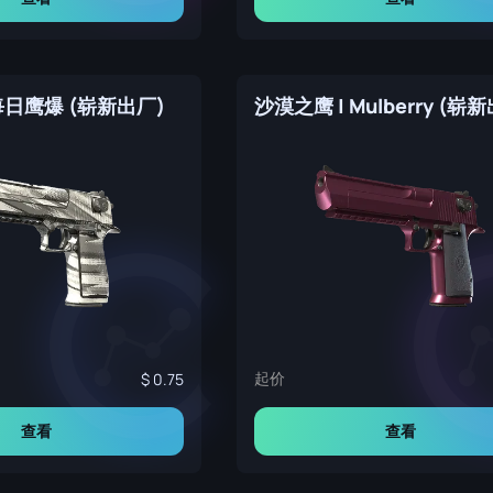
每日鹰爆 (崭新出厂)
沙漠之鹰 | Mulberry (崭
起价
0.75
查看
查看