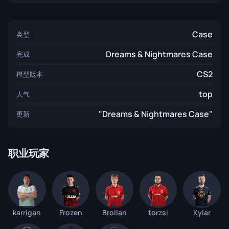
Case
类型
Dreams & Nightmares Case
完成
CS2
模型版本
top
人气
"Dreams & Nightmares Case"
更新
职业玩家
karrigan
Frozen
Brollan
torzsi
Kylar