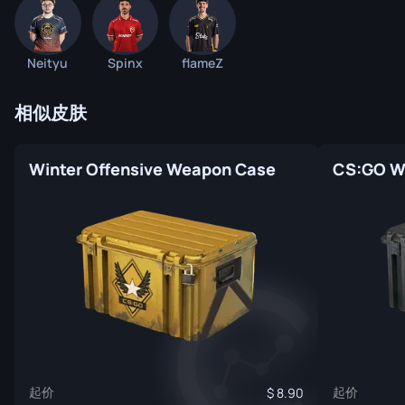
Neityu
Spinx
flameZ
相似皮肤
Winter Offensive Weapon Case
CS:GO W
起价
起价
8.90