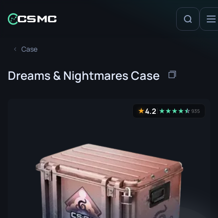
Case
Dreams & Nightmares Case
4.2
★
★
★
★
★
☆
★
935