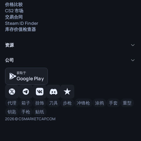
价格比较
CS2 市场
交易合同
Steam ID Finder
库存价值检查器
资源
公司
获取于
Google Play
代理
箱子
挂饰
刀具
步枪
冲锋枪
涂鸦
手套
重型
钥匙
手枪
贴纸
2026 © CSMARKETCAP.COM