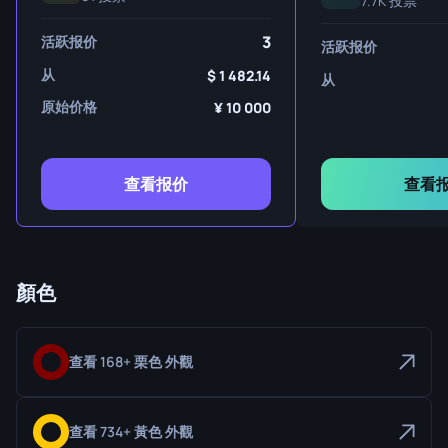
7.7K 投票
3
活跃报价
活跃报价
从
1 482.14
从
原始价格
10 000
查看报价
查看
顏色
查看 168+ 栗色 外觀
查看 734+ 黃色 外觀