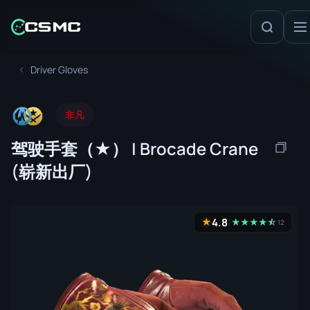
Driver Gloves
非凡
驾驶手套（★） | Brocade Crane
(崭新出厂)
4.8
★
★
★
★
★
☆
★
12