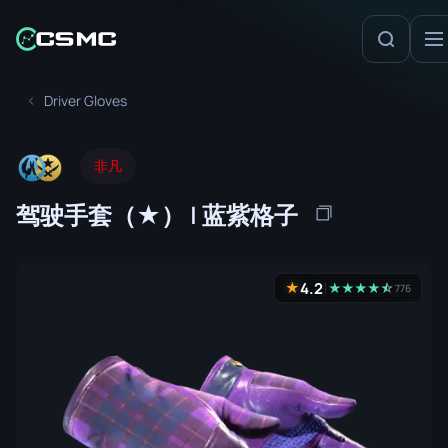
Driver Gloves
非凡
驾驶手套（★） | 蓝紫格子
4.2
★
★
★
★
★
☆
★
776