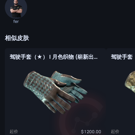
fer
相似皮肤
驾驶手套（★） | 月色织物 (崭新出厂)
起价
起价
1 200.00