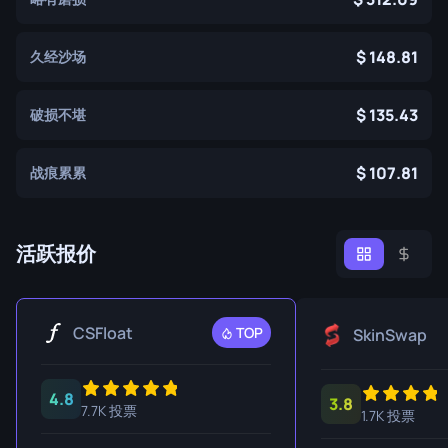
148.81
久经沙场
135.43
破损不堪
107.81
战痕累累
活跃报价
CSFloat
TOP
SkinSwap
4.8
3.8
7.7K 投票
1.7K 投票