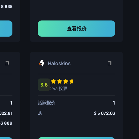
8 835
查看报价
Haloskins
3.6
243 投票
1
1
活跃报价
从
022.81
5 072.03
33 889