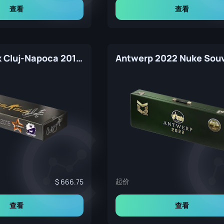
查看
查看
DreamHack Cluj-Napoca 2015 Cobblestone Souvenir Package
起价
666.75
查看
查看