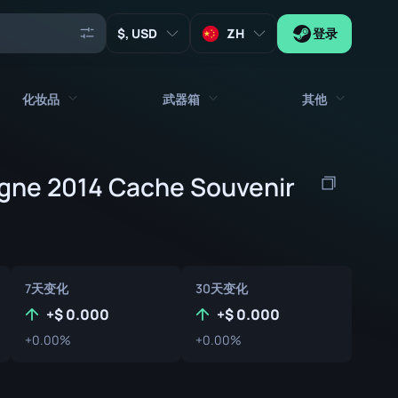
, USD
ZH
登录
化妆品
武器箱
其他
代理
所有饰品
所有武器箱
gne 2014 Cache Souvenir
钥匙
贴纸
箱子
工具
武器挂饰
板条箱
收藏品
涂鸦
签名胶囊
7天变化
30天变化
Zeus x27
音乐包
补丁胶囊
+
0.000
+
0.000
+0.00%
+0.00%
补丁
贴纸胶囊
音乐包盒