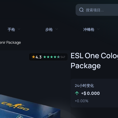
手枪
步枪
冲锋枪
enir Package
具
所有手枪
所有步枪
所有冲锋枪
ESL One Colo
4.3
★
★
★
★
★
☆
★
547
CZ75 自动
AK-47
MAC-10
Package
沙漠之鹰
AUG
MP5-SD
双持贝瑞塔
AWP
MP7
24小时变化
Five-SeveN
FAMAS
MP9
+
0.000
+0.00%
Glock-18
G3SG1
P90
加利尔 AR
PP-野牛
P2000