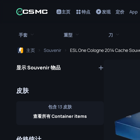
主页
特点
发现
定价
App
手套
重型
刀
主页
Souvenir
ESL One Cologne 2014 Cache Souv
所有手套
所有重型武器
所有刀
显示 Souvenir 物品
猎犬手套
刺刀
M249
折断的牙齿手套
鲍伊刀
MAG-7
皮肤
驾驶手套
蝴蝶刀
Negev
包含 13 皮肤
手包
经典刀
Nova
查看所有 Container items
九头蛇手套
锯短型霰弹枪
弯刀
摩托车手套
翻转刀
XM1014
价格统计