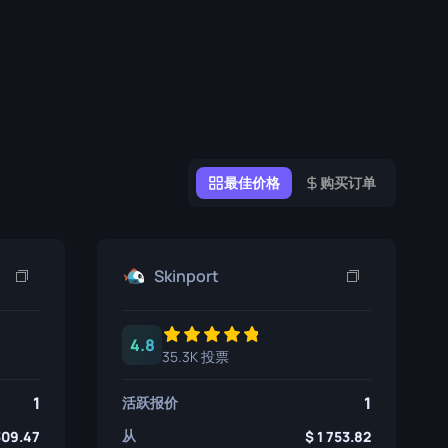
涂鸦盒子
纪念品
纪念品亮点
徽章
最佳价格
购买订单
Skinport
4.8
35.3K 投票
1
1
活跃报价
从
309.47
1 753.82