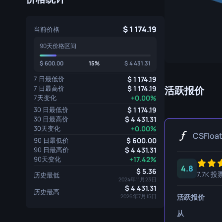
专家手套
屠宰刀
1 174.19
运动手套
猎人刀
当前价格
90天价格区间
爪刀
600.00
15%
4 431.31
库克利刀
7 日最低价
1 174.19
M9 刺刀
7 日最高价
1 174.19
活跃报价
7天变化
+0.00%
折刀
30 日最低价
1 174.19
30 日最高价
4 431.31
游牧刀
30天变化
+0.00%
CSFloa
90 日最低价
600.00
伞绳刀
90 日最高价
4 431.31
90天变化
+17.42%
影子匕首
4.8
5.36
7.7K 投
历史最低
2024年11月23日
骷髅刀
4 431.31
历史最高
活跃报价
2026年7月15日
匕首
从