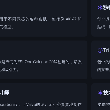
独
于不同武器的各种皮肤，包括像 AK-47 和
每个拆
等热门模型。
贴纸，
Tri
肤是专门为
ESL One Cologne 2014
创建的，增强
包中的
义和吸引力。
的某些
计师
技
poration
设计，Valve的设计师小心翼翼地制作
皮肤的