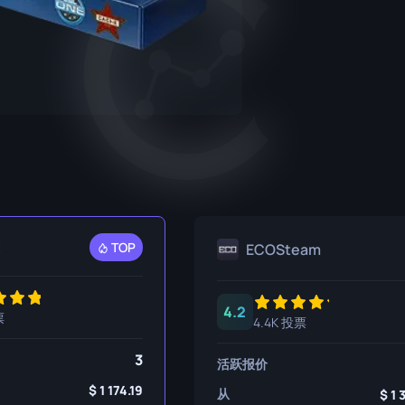
P250
M4A1-S
UMP-45
R8 左轮手枪
M4A4
Tec-9
SCAR-20
USP-S
SG 553
SSG 08
t
TOP
ECOSteam
4.2
票
4.4K 投票
3
活跃报价
1 174.19
从
1 