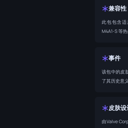
兼容性
此包包含适用
M4A1-S 
事件
该包中的皮
了其历史意
皮肤设
由
Valve Cor