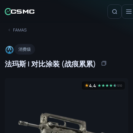
FAMAS
消费级
法玛斯 | 对比涂装 (战痕累累)
4.4
★
★
★
★
★
☆
★
510