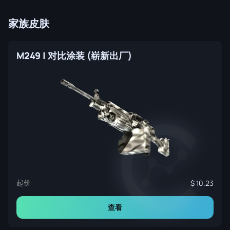
家族皮肤
M249 | 对比涂装 (崭新出厂)
起价
10.23
查看