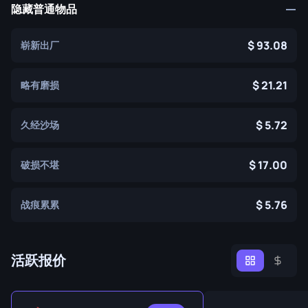
隐藏普通物品
93.08
崭新出厂
21.21
略有磨损
5.72
久经沙场
17.00
破损不堪
5.76
战痕累累
活跃报价