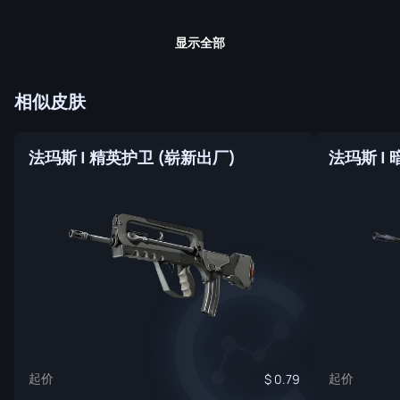
显示全部
相似皮肤
法玛斯 | 精英护卫 (崭新出厂)
法玛斯 |
起价
起价
0.79