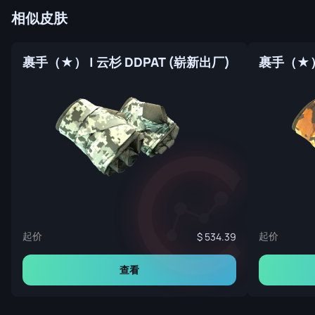
相似皮肤
裹手（★） | 云杉 DDPAT (崭新出厂)
裹手（★）
起价
起价
534.39
查看