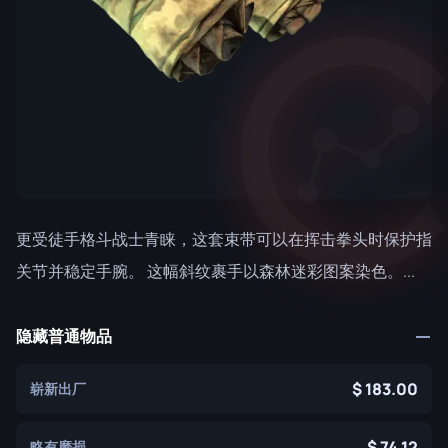
更受徒手格斗战士青睐，这套束带可以在挥击拳头时保护指
关节并稳定手腕。 这幅斜纹裹手以森林迷彩图案染色。...
隐藏普通物品
183.00
崭新出厂
74.12
略有磨损