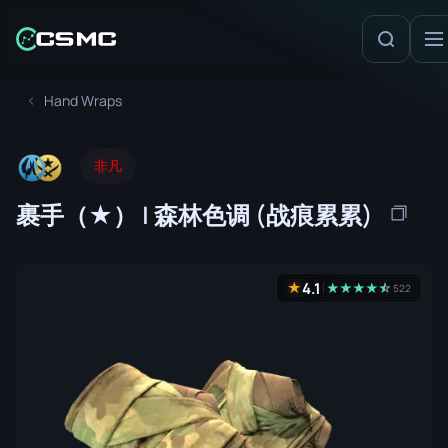
Hand Wraps
非凡
裹手（★） | 森林色调 (战痕累累)
4.1
★
★
★
★
★
☆
★
522