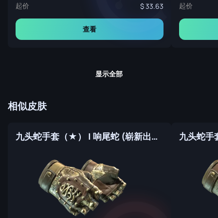
起价
起价
33.63
查看
显示全部
相似皮肤
九头蛇手套（★） | 响尾蛇 (崭新出厂)