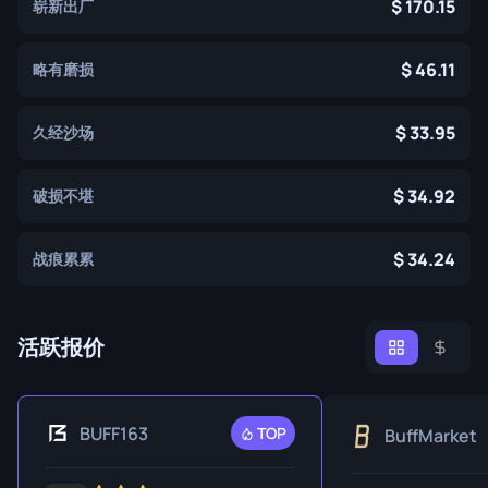
170.15
崭新出厂
46.11
略有磨损
33.95
久经沙场
34.92
破损不堪
34.24
战痕累累
活跃报价
BUFF163
TOP
BuffMarket