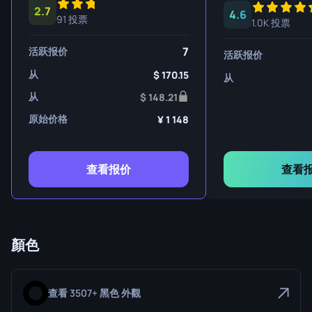
2.7
4.6
91 投票
1.0K 投票
7
活跃报价
活跃报价
从
170.15
从
从
148.21
原始价格
1 148
查看报价
查看
顏色
查看 3507+ 黑色 外觀