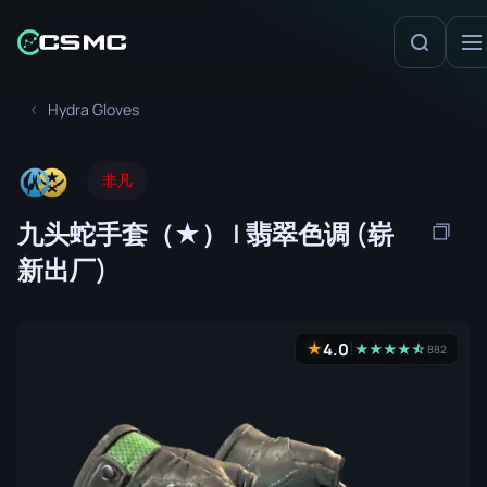
Hydra Gloves
非凡
九头蛇手套（★） | 翡翠色调 (崭
新出厂)
4.0
★
★
★
★
★
☆
★
882