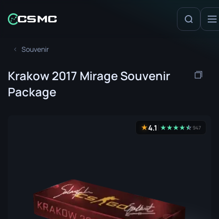
Souvenir
Krakow 2017 Mirage Souvenir
Package
4.1
★
★
★
★
★
☆
★
947