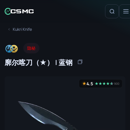
Kukri Knife
隐秘
廓尔喀刀（★） | 蓝钢
4.5
★
★
★
★
★
☆
★
900