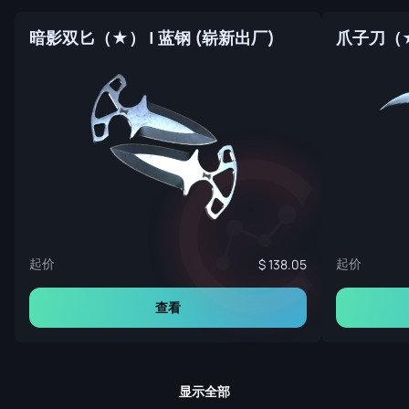
暗影双匕（★） | 蓝钢 (崭新出厂)
爪子刀（★
起价
起价
138.05
查看
显示全部