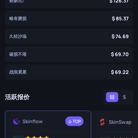
126.37
崭新出厂
85.37
略有磨损
74.69
久经沙场
69.70
破损不堪
69.22
战痕累累
活跃报价
Skinflow
TOP
SkinSwap