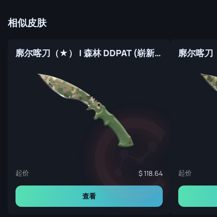
相似皮肤
廓尔喀刀（★） | 森林 DDPAT (崭新出厂)
起价
起价
118.64
查看