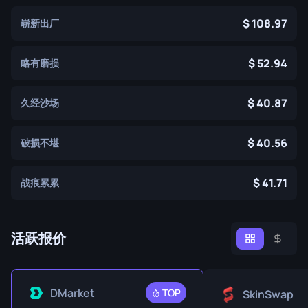
108.97
崭新出厂
52.94
略有磨损
40.87
久经沙场
40.56
破损不堪
41.71
战痕累累
活跃报价
DMarket
TOP
SkinSwap