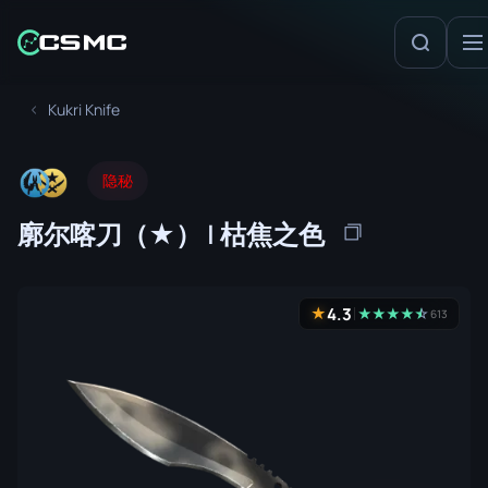
Kukri Knife
隐秘
廓尔喀刀（★） | 枯焦之色
4.3
★
★
★
★
★
☆
★
613