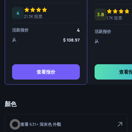
4
3.8
21.3K 投票
1.7K 投票
4
活跃报价
活跃报价
从
108.97
从
查看报价
查看
顏色
查看 631+ 深灰色 外觀