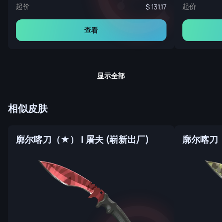
起价
起价
131.17
查看
显示全部
相似皮肤
廓尔喀刀（★） | 屠夫 (崭新出厂)