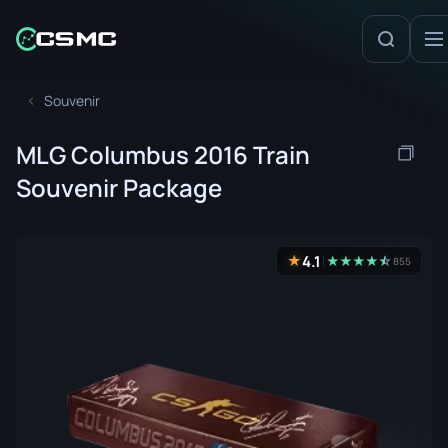
Souvenir
MLG Columbus 2016 Train
Souvenir Package
4.1
★
★
★
★
★
☆
★
855