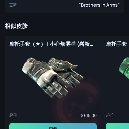
"Brothers In Arms"
更新
相似皮肤
摩托手套（★） | 小心烟雾弹 (崭新出厂)
摩托手套（
起价
起价
615.00
查看