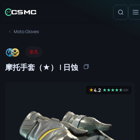
Moto Gloves
非凡
摩托手套（★） | 日蚀
4.2
★
★
★
★
★
☆
★
691