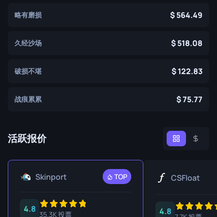
564.49
略有磨损
518.08
久经沙场
122.83
破损不堪
75.77
战痕累累
活跃报价
Skinport
TOP
CSFloat
4.8
4.8
35.3K 投票
7.7K 投票