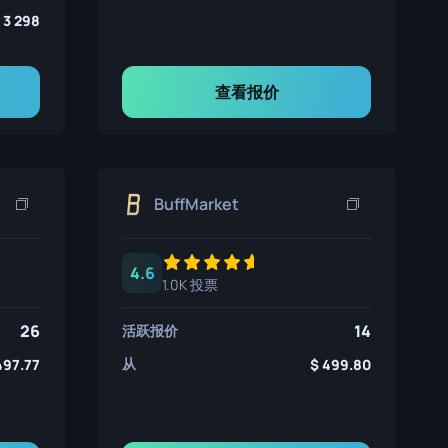
3 298
查看报价
BuffMarket
4.6
1.0K 投票
26
14
活跃报价
从
497.77
499.80