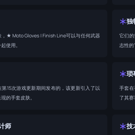
独
 Moto Gloves | Finish Line可以与任何武器
它们的
一起使用。
志性的'
琐
在第15次游戏更新期间发布的，该更新引入了以
手套在手
呈现的手套皮肤。
了其赛
计师
技