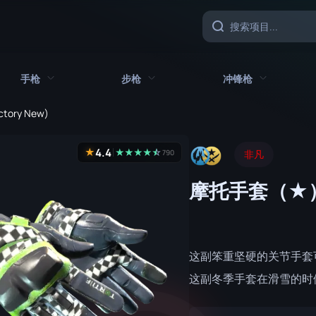
手枪
步枪
冲锋枪
actory New)
具
所有手枪
所有步枪
所有冲锋枪
4.4
★
★
★
★
★
☆
★
790
非凡
CZ75 自动
AK-47
MAC-10
摩托手套（★） 
沙漠之鹰
AUG
MP5-SD
双持贝瑞塔
AWP
MP7
Five-SeveN
FAMAS
MP9
这副笨重坚硬的关节手套可
Glock-18
G3SG1
P90
这副冬季手套在滑雪的时
加利尔 AR
PP-野牛
P2000