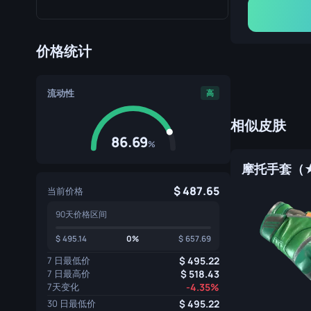
价格统计
流动性
高
相似皮肤
86.69
%
487.65
当前价格
90天价格区间
495.14
0%
657.69
7 日最低价
495.22
7 日最高价
518.43
7天变化
-4.35%
30 日最低价
495.22