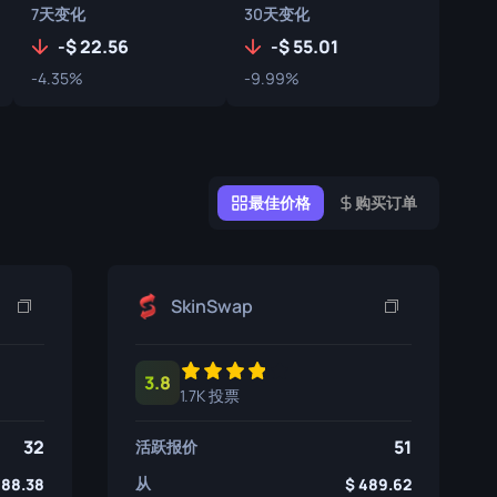
7天变化
30天变化
涂鸦盒子
-
22.56
-
55.01
纪念品
-4.35%
-9.99%
纪念品亮点
徽章
最佳价格
购买订单
SkinSwap
3.8
1.7K 投票
32
51
活跃报价
从
488.38
489.62