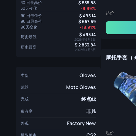
30 日最高价
555.88
30天变化
-9.99%
起价
90 日最低价
495.14
90 日最高价
657.69
90天变化
-18.91%
495.14
历史最低
2026年6月3日
2 853.84
历史最高
2023年4月8日
Gloves
类型
Moto Gloves
武器
终点线
完成
非凡
稀有度
Factory New
外观
起价
CS2
模型版本