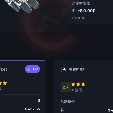
24小时变化
P250
M4A1-S
UMP-45
+
0.000
R8 左轮手枪
M4A4
+0.00%
Tec-9
SCAR-20
USP-S
SG 553
SSG 08
rket
TOP
BUFF163
2.7
票
91 投票
3
活跃报价
487.65
从