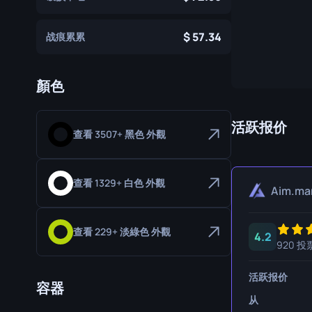
专家手套
屠宰刀
57.34
战痕累累
运动手套
猎人刀
爪刀
顏色
库克利刀
M9 刺刀
活跃报价
查看 3507+ 黑色 外觀
折刀
游牧刀
查看 1329+ 白色 外觀
Aim.ma
伞绳刀
查看 229+ 淡綠色 外觀
影子匕首
4.2
920 投
骷髅刀
活跃报价
容器
匕首
从