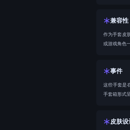
兼容性
作为手套皮肤，★
或游戏角色
事件
这些手套是
手套箱
形式
皮肤设