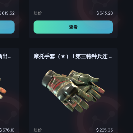
起价
819.32
543.28
查看
摩托手套（★） | 嘭！ (崭新出厂)
摩托手套（★） | 第三特种兵连 (崭新出厂)
起价
576.10
225.95