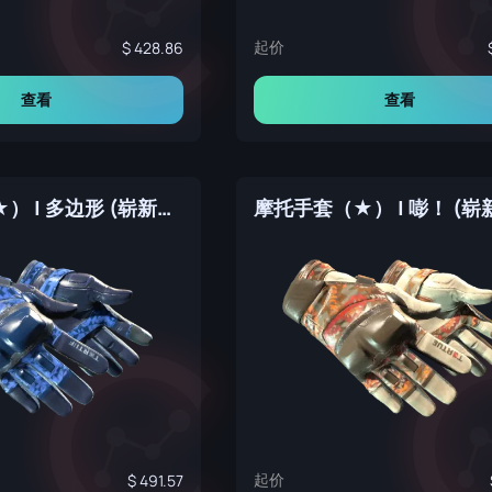
起价
428.86
查看
查看
摩托手套（★） | 多边形 (崭新出厂)
起价
491.57