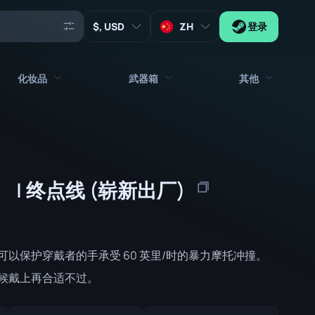
, USD
ZH
登录
化妆品
武器箱
其他
代理
所有饰品
所有武器箱
钥匙
贴纸
箱子
工具
| 终点线 (崭新出厂)
武器挂饰
板条箱
收藏品
涂鸦
签名胶囊
Zeus x27
音乐包
补丁胶囊
以保护穿戴者的手承受 60 英里/时的暴力摩托冲撞。
补丁
贴纸胶囊
候戴上再合适不过。
音乐包盒