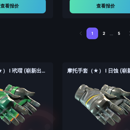
查看报价
查看报价
1
2
5
...
摩托手套（★） | 玳瑁 (崭新出厂)