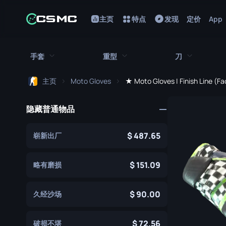
主页
特点
发现
定价
App
手套
重型
刀
主页
Moto Gloves
★ Moto Gloves | Finish Line (F
所有手套
所有重型武器
所有刀
隐藏普通物品
猎犬手套
刺刀
M249
折断的牙齿手套
鲍伊刀
MAG-7
487.65
崭新出厂
驾驶手套
蝴蝶刀
Negev
151.09
略有磨损
手包
经典刀
Nova
90.00
久经沙场
九头蛇手套
锯短型霰弹枪
弯刀
摩托车手套
翻转刀
XM1014
72.56
破损不堪