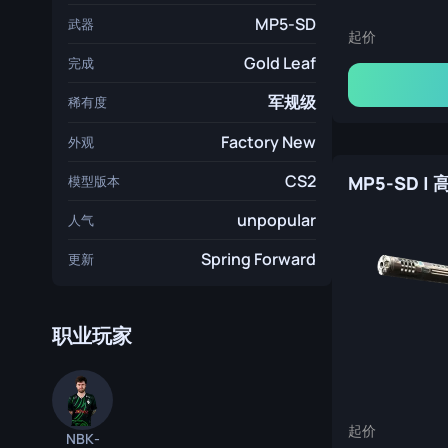
MP5-SD
武器
起价
Gold Leaf
完成
军规级
稀有度
Factory New
外观
CS2
MP5-SD |
模型版本
unpopular
人气
Spring Forward
更新
职业玩家
起价
NBK-