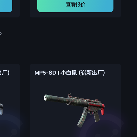
查看报价
出厂)
MP5-SD | 小白鼠 (崭新出厂)