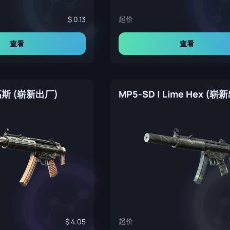
起价
0.13
查看
查看
 高斯 (崭新出厂)
MP5-SD | Lime Hex (崭
起价
4.05