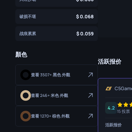
专家手套
屠宰刀
0.068
破损不堪
运动手套
猎人刀
爪刀
0.059
战痕累累
库克利刀
M9 刺刀
顏色
活跃报价
折刀
查看 3507+ 黑色 外觀
游牧刀
伞绳刀
C5Gam
查看 246+ 米色 外觀
影子匕首
4.2
15 投票
骷髅刀
查看 1270+ 棕色 外觀
匕首
活跃报价