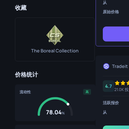
从
生存刀
收藏
原始价格
鹰爪刀
熊刀
The Boreal Collection
Tradeit
价格统计
4.7
21.0K 
流动性
高
活跃报价
78.04
从
%