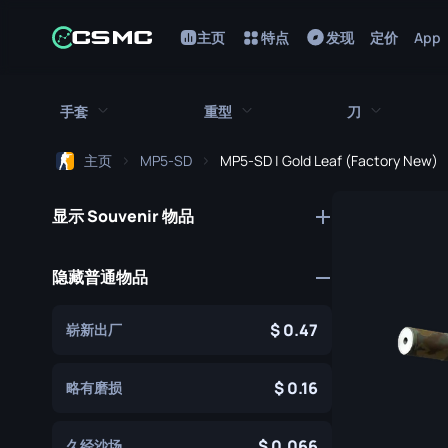
主页
特点
发现
定价
App
手套
重型
刀
主页
MP5-SD
MP5-SD | Gold Leaf (Factory New)
所有手套
所有重型武器
所有刀
显示 Souvenir 物品
猎犬手套
刺刀
M249
折断的牙齿手套
鲍伊刀
MAG-7
隐藏普通物品
驾驶手套
蝴蝶刀
Negev
0.47
崭新出厂
手包
经典刀
Nova
九头蛇手套
锯短型霰弹枪
弯刀
0.16
略有磨损
摩托车手套
翻转刀
XM1014
0.066
久经沙场