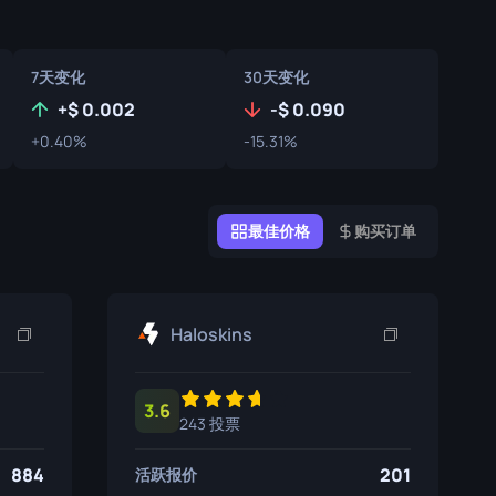
涂鸦盒子
纪念品
7天变化
30天变化
+
0.002
-
0.090
纪念品亮点
+0.40%
-15.31%
徽章
最佳价格
购买订单
Haloskins
3.6
243 投票
884
201
活跃报价