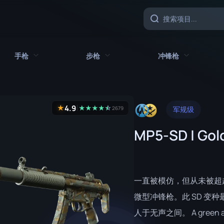
手枪
步枪
冲锋枪
具
所有手枪
所有步枪
所有冲锋枪
4.9
★
★
★
★
★
☆
★
2679
军规级
CZ75 自动
AK-47
MAC-10
MP5-SD | Gol
沙漠之鹰
AUG
MP5-SD
双持贝瑞塔
AWP
MP7
Five-SeveN
FAMAS
MP9
一直被模仿，但从未被超越
Glock-18
G3SG1
P90
微型冲锋枪。此 SD 
人于无声之间。 A green and 
加利尔 AR
PP-野牛
P2000