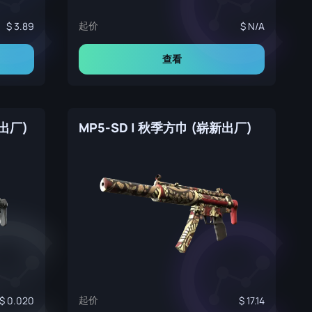
起价
3.89
N/A
查看
新出厂)
MP5-SD | 秋季方巾 (崭新出厂)
起价
0.020
17.14