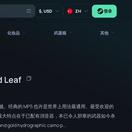
, USD
ZH
登录
化妆品
武器箱
其他
代理
所有饰品
所有武器箱
钥匙
贴纸
箱子
工具
d Leaf
武器挂饰
板条箱
收藏品
涂鸦
签名胶囊
Zeus x27
音乐包
补丁胶囊
。经典的 MP5 也许是世界上用法最通用、最受欢迎的
补丁
贴纸胶囊
变种最大特点在于已配有消音器，本已令人胆寒的武器如今杀
gold hydrographic camo p...
音乐包盒