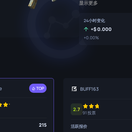
显示更多
P250
M4A1-S
UMP-45
R8 左轮手枪
M4A4
24小时变化
+
0.000
Tec-9
SCAR-20
+0.00%
USP-S
SG 553
SSG 08
e
TOP
BUFF163
2.7
91 投票
215
活跃报价