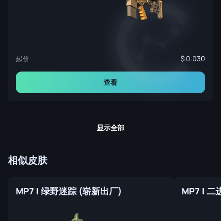
起价
0.030
查看
显示全部
相似皮肤
MP7 | 绿野迷踪 (崭新出厂)
MP7 | 