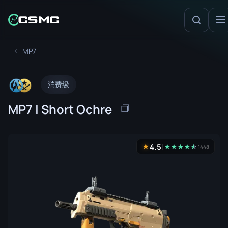
MP7
消费级
MP7 | Short Ochre
4.5
★
★
★
★
★
☆
★
1448