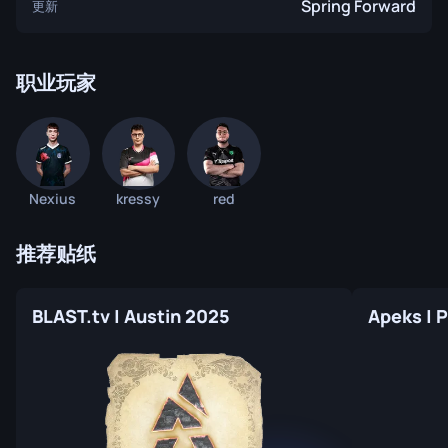
Spring Forward
更新
职业玩家
Nexius
kressy
red
推荐贴纸
BLAST.tv | Austin 2025
Apeks | 