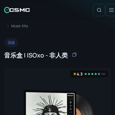
Music Kits
高级
音乐盒 | ISOxo - 非人类
4.3
★
★
★
★
★
☆
★
783