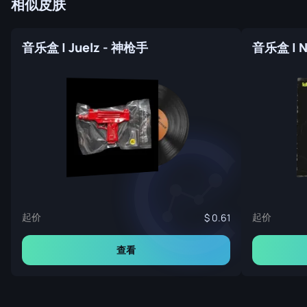
相似皮肤
音乐盒 | Juelz - 神枪手
音乐盒 | N
起价
起价
0.61
查看