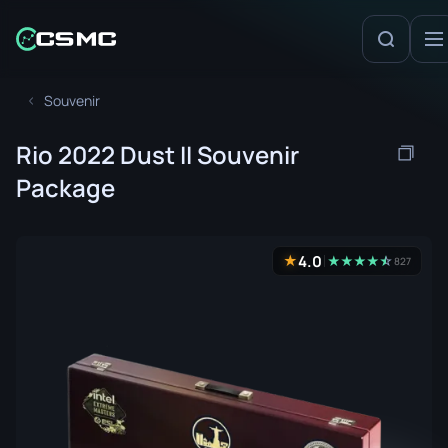
Souvenir
Rio 2022 Dust II Souvenir
Package
4.0
★
★
★
★
★
☆
★
827