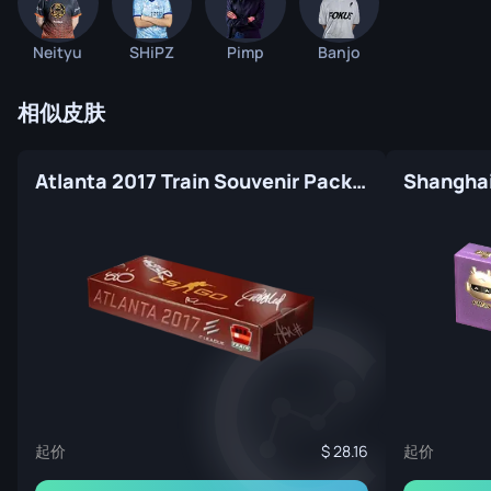
Neityu
SHiPZ
Pimp
Banjo
相似皮肤
Atlanta 2017 Train Souvenir Package
起价
起价
28.16