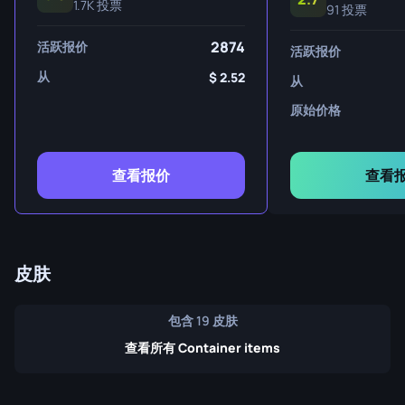
1.7K 投票
91 投票
2874
活跃报价
活跃报价
从
2.52
从
原始价格
查看报价
查看
皮肤
包含 19 皮肤
查看所有 Container items