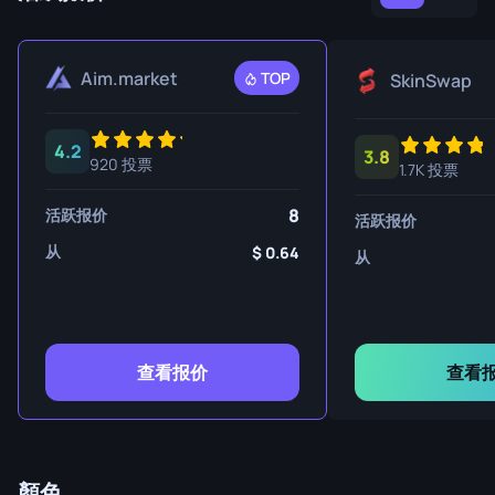
Aim.market
TOP
SkinSwap
4.2
3.8
920 投票
1.7K 投票
8
活跃报价
活跃报价
从
0.64
从
查看报价
查看
顏色