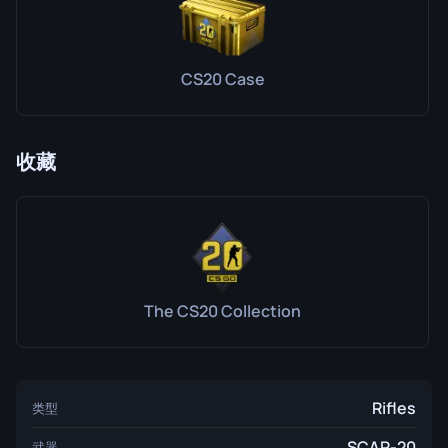
CS20 Case
收藏
The CS20 Collection
Rifles
类型
SCAR-20
武器