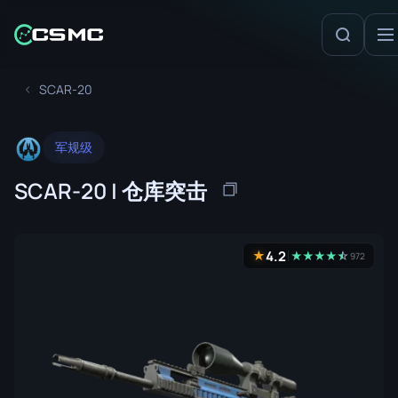
SCAR-20
军规级
SCAR-20 | 仓库突击
4.2
★
★
★
★
★
☆
★
972