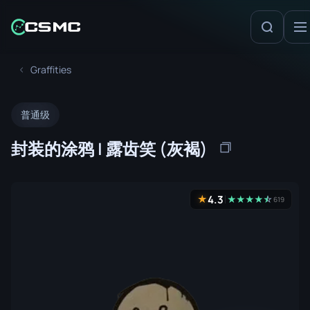
Graffities
普通级
封装的涂鸦 | 露齿笑 (灰褐)
4.3
★
★
★
★
★
☆
★
619