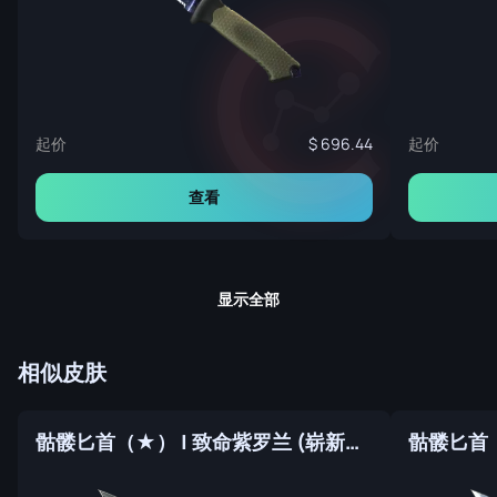
起价
起价
696.44
查看
显示全部
相似皮肤
骷髅匕首（★） | 致命紫罗兰 (崭新出厂)