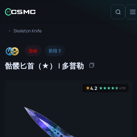
Skeleton Knife
隐秘
阶段 3
骷髅匕首（★） | 多普勒
4.2
★
★
★
★
★
☆
★
4791