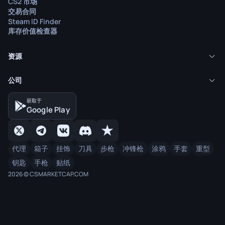
CS2 市场
交易合同
Steam ID Finder
库存价值检查器
资源
公司
获取于
Google Play
代理
箱子
挂饰
刀具
步枪
冲锋枪
涂鸦
手套
重型
钥匙
手枪
贴纸
2026 © CSMARKETCAP.COM