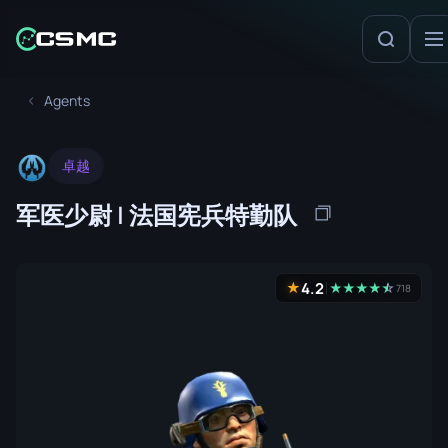
Agents
卓越
军医少尉 | 法国宪兵特勤队
4.2
★
★
★
★
★
☆
★
718