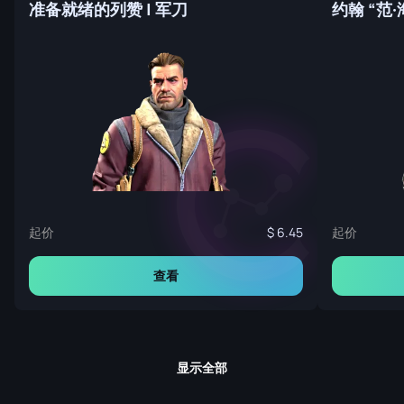
准备就绪的列赞 | 军刀
约翰 “范·
起价
起价
6.45
查看
显示全部