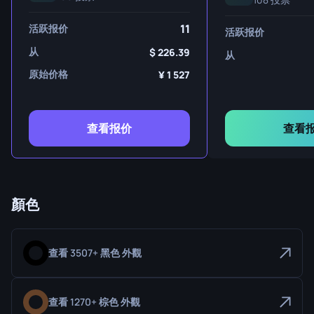
11
活跃报价
活跃报价
从
226.39
从
原始价格
1 527
查看报价
查看
顏色
查看 3507+ 黑色 外觀
查看 1270+ 棕色 外觀