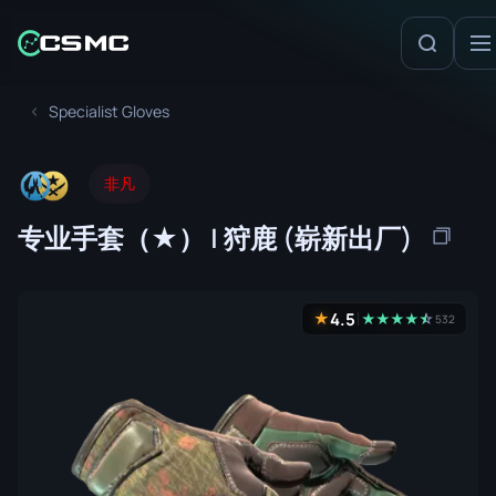
Specialist Gloves
非凡
专业手套（★） | 狩鹿 (崭新出厂)
4.5
★
★
★
★
★
☆
★
532