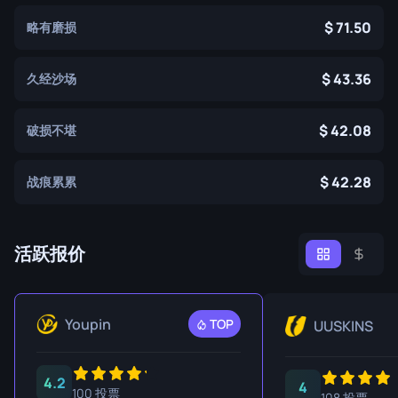
71.50
略有磨损
43.36
久经沙场
42.08
破损不堪
42.28
战痕累累
活跃报价
Youpin
TOP
UUSKINS
4.2
4
100 投票
108 投票