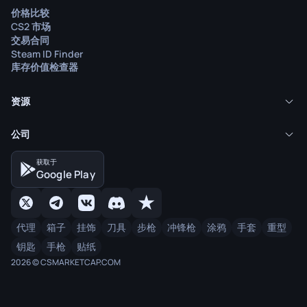
价格比较
CS2 市场
交易合同
Steam ID Finder
库存价值检查器
资源
公司
获取于
Google Play
代理
箱子
挂饰
刀具
步枪
冲锋枪
涂鸦
手套
重型
钥匙
手枪
贴纸
2026 © CSMARKETCAP.COM