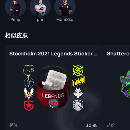
Pimp
phr
MoriiSko
相似皮肤
Stockholm 2021 Legends Sticker Capsule
Shattere
起价
起价
0.98