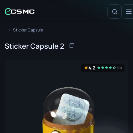
Sticker Capsule
Sticker Capsule 2
4.2
★
★
★
★
★
☆
★
608