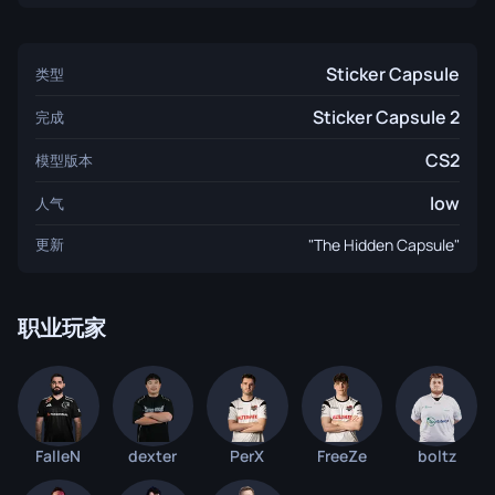
Sticker Capsule
类型
Sticker Capsule 2
完成
CS2
模型版本
low
人气
更新
"The Hidden Capsule"
职业玩家
FalleN
dexter
PerX
FreeZe
boltz