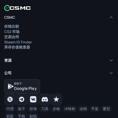
CSMC
价格比较
CS2 市场
交易合同
Steam ID Finder
库存价值检查器
资源
公司
获取于
Google Play
代理
箱子
挂饰
刀具
步枪
冲锋枪
涂鸦
手套
重型
钥匙
手枪
贴纸