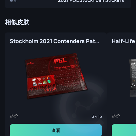
"2021 PGL Stockholm Stickers"
相似皮肤
Stockholm 2021 Contenders Patch Pack
Half-Life
起价
起价
4.15
查看