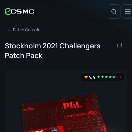
Patch Capsule
Stockholm 2021 Challengers
Patch Pack
4.4
★
★
★
★
★
☆
★
913