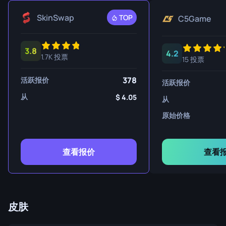
SkinSwap
TOP
C5Game
3.8
4.2
1.7K 投票
15 投票
378
活跃报价
活跃报价
从
4.05
从
原始价格
查看报价
查看
皮肤